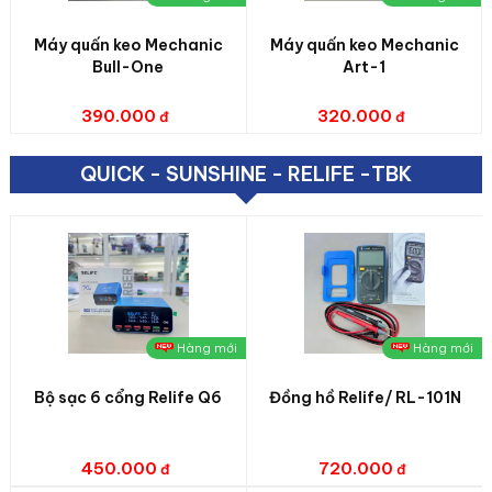
Máy quấn keo Mechanic
Máy quấn keo Mechanic
Bull-One
Art-1
390.000
320.000
QUICK - SUNSHINE - RELIFE -TBK
Hàng mới
Hàng mới
Bộ sạc 6 cổng Relife Q6
Đồng hồ Relife/ RL-101N
450.000
720.000