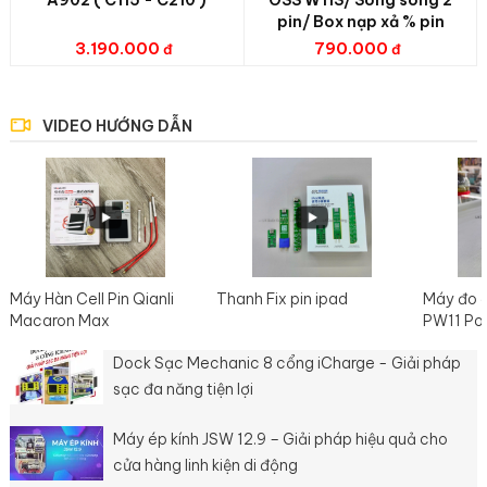
pin/ Box nạp xả % pin
3.190.000
790.000
VIDEO HƯỚNG DẪN
Máy Hàn Cell Pin Qianli
Thanh Fix pin ipad
Máy đo 
Macaron Max
PW11 Po
Dock Sạc Mechanic 8 cổng iCharge - Giải pháp
sạc đa năng tiện lợi
Máy ép kính JSW 12.9 – Giải pháp hiệu quả cho
cửa hàng linh kiện di động