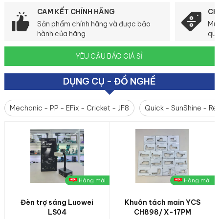
Luowei
CAM KẾT CHÍNH HÃNG
CH
Sản phẩm chính hãng và được bảo
Mua
hành của hãng
quà
YÊU CẦU BÁO GIÁ SỈ
DỤNG CỤ - ĐỒ NGHỀ
Mechanic - PP - EFix - Cricket - JF8
Quick - SunShine - Rel
Hàng mới
Hàng mới
Đèn trợ sáng Luowei
Khuôn tách main YCS
LS04
CH898/ X-17PM