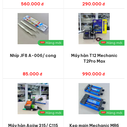
560.000
290.000
Hàng mới
Hàng mới
Nhíp JF8 A-006/ cong
Máy hàn T12 Mechanic
T2Pro Max
85.000
990.000
Hàng mới
Hàng mới
Máy hàn Aojiw 315/ C115
Kẹp main Mechanic MR6