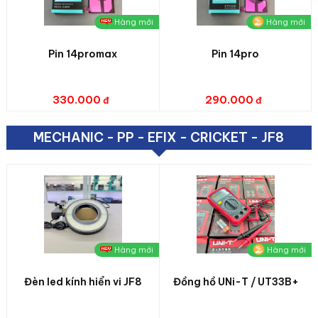
Hàng mới
Hàng mới
Pin 14promax
Pin 14pro
330.000
290.000
MECHANIC - PP - EFIX - CRICKET - JF8
Hàng mới
Hàng mới
Đèn led kính hiển vi JF8
Đồng hồ UNi-T / UT33B+