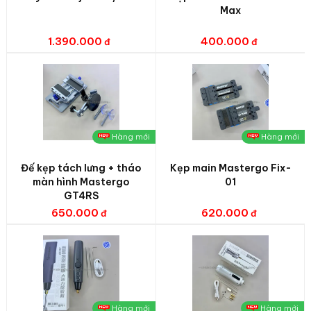
Max
1.390.000
400.000
Hàng mới
Hàng mới
Đế kẹp tách lưng + tháo
Kẹp main Mastergo Fix-
màn hình Mastergo
01
GT4RS
650.000
620.000
Hàng mới
Hàng mới