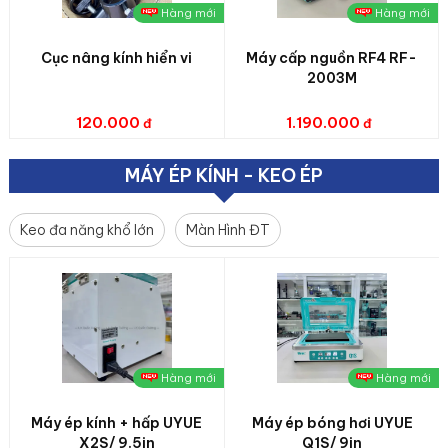
Hàng mới
Hàng mới
Cục nâng kính hiển vi
Máy cấp nguồn RF4 RF-
2003M
120.000
1.190.000
MÁY ÉP KÍNH - KEO ÉP
Keo đa năng khổ lớn
Màn Hình ĐT
Hàng mới
Hàng mới
Máy ép kính + hấp UYUE
Máy ép bóng hơi UYUE
X2S/ 9.5in
Q1S/ 9in