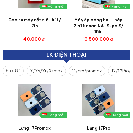
Hàng mới
Hàng mới
Cao su máy cắt siêu hút/
Máy ép bóng hơi + hấp
7in
2in1 Nasan NA-Supa S/
15in
40.000
13.500.000
LK ĐIỆN THOẠI
5 >> 8P
X/Xs/Xr/Xsmax
11/pro/promax
12/12Pro/
Hàng mới
Hàng mới
Lưng 17Promax
Lưng 17Pro