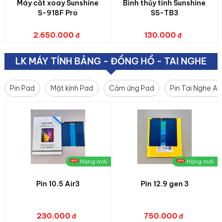
Máy cắt xoay Sunshine
Bình thủy tinh Sunshine
S-918F Pro
SS-TB3
2.650.000
130.000
LK MÁY TÍNH BẢNG - ĐỒNG HỒ - TAI NGHE
Pin Pad
Mặt kính Pad
Cảm ứng Pad
Pin Tai Nghe Ai
Hàng mới
Hàng mới
Pin 10.5 Air3
Pin 12.9 gen 3
230.000
750.000