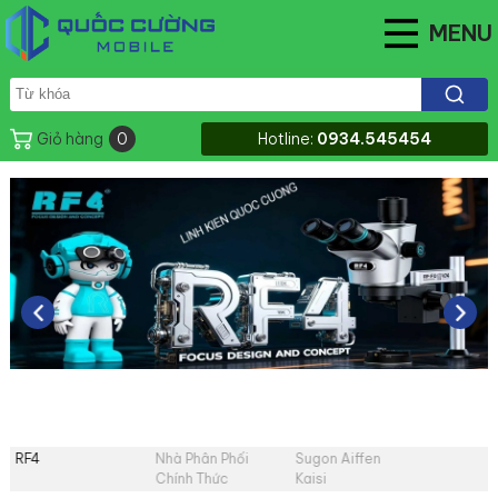
MENU
Giỏ hàng
0
Hotline:
0934.545454
RF4
Nhà Phân Phối
Sugon Aiffen
Chính Thức
Kaisi