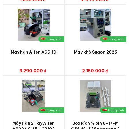
Hàng mới
Hàng mới
Máy hàn Aifen A99HD
Máy khò Sugon 2026
3.290.000
2.150.000
Hàng mới
Hàng mới
Máy Hàn 2 Tay Aifen
Box kích % pin 8-17PM
A902 ( C115 - C210 )
OSS W11S/ Song song 2