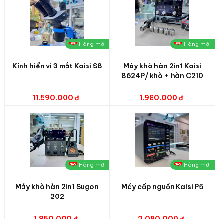
Hàng mới
Hàng mới
Kính hiển vi 3 mắt Kaisi S8
Máy khò hàn 2in1 Kaisi
8624P/ khò + hàn C210
11.590.000
1.980.000
Hàng mới
Hàng mới
Máy khò hàn 2in1 Sugon
Máy cấp nguồn Kaisi P5
202
1.850.000
2.090.000