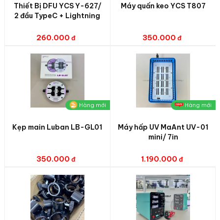
Thiết Bị DFU YCS Y-627/
Máy quấn keo YCS T807
2 đầu TypeC + Lightning
260.000
350.000
Hàng mới
Hàng mới
Kẹp main Luban LB-GL01
Máy hấp UV MaAnt UV-01
mini/ 7in
350.000
1.190.000