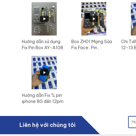
Hướng dẫn sử dụng
Box ZH01 Mijing Sửa
Chi Tiế
Fix Pin Box AY-A108
Fix Face , Pin ,
12-13 
- Mijing ZH01 mới
Truetone
nhất 2023
Hướng dẫn Fix % pin
iphone 8G đến 12pm
Box JC V1SE
Liên hệ với chúng tôi