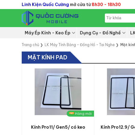
Linh Kiện Quốc Cường
mở cửa từ
8h30 - 18h30
Máy Ép Kính - Keo Ép
Dụng Cụ - Đồ Nghề
L
Trang chủ
❯
LK Máy Tính Bảng - Đồng Hồ - Tai Nghe
❯
Mặt kín
MẶT KÍNH PAD
Hàng mới
Kính Pro11/ Gen5/ có keo
Kính Pro12.9/ G