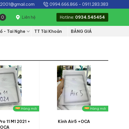
e2001@gmail.com
0994.666.866
-
0911.283.383
0
Liên hệ
Hotline:
0934.545454
ồ - Tai Nghe
TT Tài Khoản
BẢNG GIÁ
Hàng mới
Hàng mới
ro 11 M1 2021 +
Kính Air5 +OCA
OCA