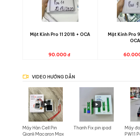
Mặt Kính Pro 11 2018 + OCA
Mặt Kính Pro 9
OC
90.000
60.00
VIDEO HƯỚNG DẪN
Máy Hàn Cell Pin
Thanh Fix pin ipad
Máy đo
Qianli Macaron Max
PW11 P