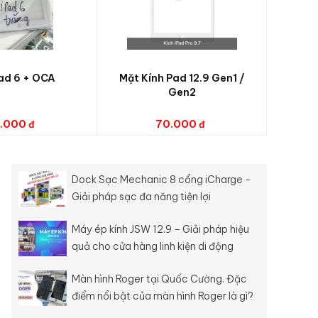
ad 6 + OCA
Mặt Kính Pad 12.9 Gen1 /
Gen2
.000
70.000
Dock Sạc Mechanic 8 cổng iCharge -
Giải pháp sạc đa năng tiện lợi
Máy ép kính JSW 12.9 – Giải pháp hiệu
quả cho cửa hàng linh kiện di động
Màn hình Roger tại Quốc Cường. Đặc
điểm nổi bật của màn hình Roger là gì?