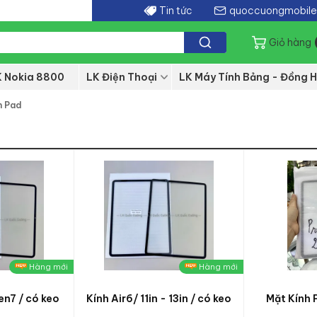
Tin tức
quoccuongmobil
Giỏ hàng
K Nokia 8800
LK Điện Thoại
LK Máy Tính Bảng - Đồng H
h Pad
Hàng mới
Hàng mới
en7 / có keo
Kính Air6/ 11in - 13in / có keo
Mặt Kính P