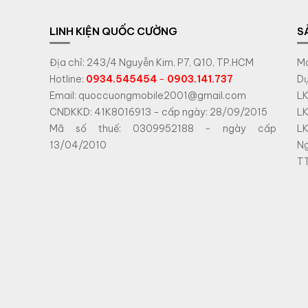
LINH KIỆN QUỐC CƯỜNG
S
Địa chỉ: 243/4 Nguyễn Kim, P7, Q10, TP.HCM
Má
Hotline:
0934.545454
-
0903.141.737
Dụ
Email: quoccuongmobile2001@gmail.com
LK
CNDKKD: 41K8016913 - cấp ngày: 28/09/2015
LK
Mã số thuế: 0309952188 - ngày cấp
LK
13/04/2010
N
TT