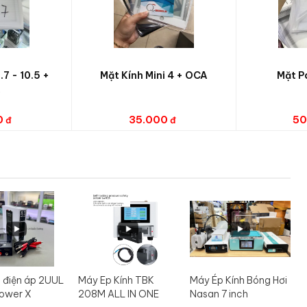
.7 - 10.5 +
Mặt Kính Mini 4 + OCA
Mặt P
A
0
35.000
50
 điện áp 2UUL
Máy Ep Kính TBK
Máy Ép Kính Bóng Hơi
ower X
208M ALL IN ONE
Nasan 7 inch