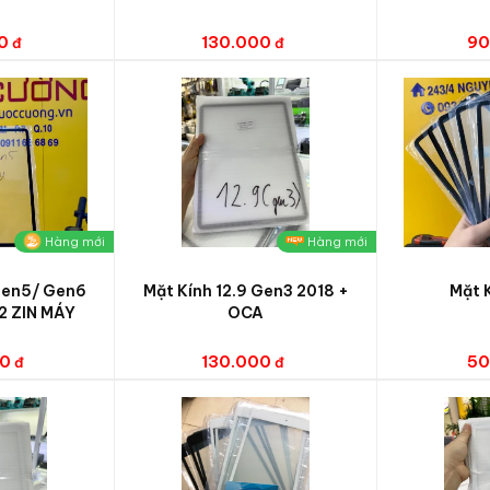
0
130.000
90
Hàng mới
Hàng mới
 Gen5/ Gen6
Mặt Kính 12.9 Gen3 2018 +
Mặt K
2 ZIN MÁY
OCA
00
130.000
50