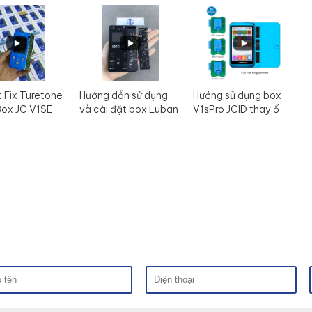
t Fix Turetone
Hướng dẫn sử dụng
Hướng sử dụng box
Box JC V1SE
và cài đặt box Luban
V1sPro JCID thay ổ
L3mini
cứng đổi boot -
format - read info