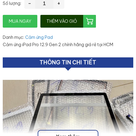
-
+
Số lượng:
MUA NGAY
THÊM VÀO GIỎ
Danh mục
:
Cảm ứng Pad
Cảm ứng iPad Pro 12.9 Gen 2 chính hãng giá rẻ tại HCM
THÔNG TIN CHI TIẾT