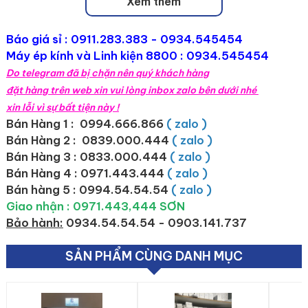
Xem thêm
Báo giá sỉ :
0911.283.383
- 0934.545454
Máy ép kính và Linh kiện 8800 : 0934.545454
Do telegram đã bị chặn nên quý khách hàng
đặt hàng trên web xin vui lòng inbox zalo bên dưới nhé
xin lỗi vì sự bất tiện này !
Bán Hàng 1 : 0994.666.866
( zalo )
Bán Hàng 2 :
0839.000.444
( zalo )
Bán Hàng 3 : 0833.000.444
( zalo )
Bán Hàng 4 : 0971.443.444
( zalo )
Bán hàng 5 : 0994.54.54.54
( zalo )
Giao nhận : 0971.443,444 SƠN
Bảo hành:
0934.54.54.54 - 0903.141.737
SẢN PHẨM CÙNG DANH MỤC