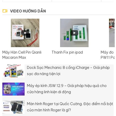
VIDEO HƯỚNG DẪN
Máy Hàn Cell Pin Qianli
Thanh Fix pin ipad
Máy đo 
Macaron Max
PW11 Po
Dock Sạc Mechanic 8 cổng iCharge - Giải pháp
sạc đa năng tiện lợi
Máy ép kính JSW 12.9 – Giải pháp hiệu quả cho
cửa hàng linh kiện di động
Màn hình Roger tại Quốc Cường. Đặc điểm nổi bật
của màn hình Roger là gì?