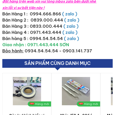
đặt hàng trên web xin vui lòng inbox zalo bên dưới nhé
xin lỗi vì sự bất tiện này !
Bán Hàng 1 : 0994.666.866
( zalo )
Bán Hàng 2 :
0839.000.444
( zalo )
Bán Hàng 3 : 0833.000.444
( zalo )
Bán Hàng 4 : 0971.443.444
( zalo )
Bán hàng 5 : 0994.54.54.54
( zalo )
Giao nhận : 0971.443,444 SƠN
Bảo hành:
0934.54.54.54 - 0903.141.737
SẢN PHẨM CÙNG DANH MỤC
Hàng mới
Hàng mới