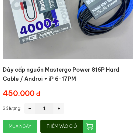
Dây cấp nguồn Mastergo Power 816P Hard
Cable / Androi + iP 6-17PM
450.000
-
+
Số lượng:
MUA NGAY
THÊM VÀO GIỎ