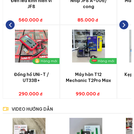
Đèn led kính hiển vi
Nhíp JF8 A-006/
Máy 
JF8
cong
560.000
85.000
1
Hàng mới
Hàng mới
Đồng hồ UNi-T /
Máy hàn T12
Kẹp
UT33B+
Mechanic T2Pro Max
290.000
990.000
VIDEO HƯỚNG DẪN