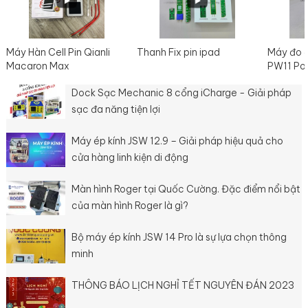
Máy Hàn Cell Pin Qianli
Thanh Fix pin ipad
Máy đo 
Macaron Max
PW11 Po
Dock Sạc Mechanic 8 cổng iCharge - Giải pháp
sạc đa năng tiện lợi
Máy ép kính JSW 12.9 – Giải pháp hiệu quả cho
cửa hàng linh kiện di động
Màn hình Roger tại Quốc Cường. Đặc điểm nổi bật
của màn hình Roger là gì?
Bộ máy ép kính JSW 14 Pro là sự lựa chọn thông
minh
THÔNG BÁO LỊCH NGHỈ TẾT NGUYÊN ĐÁN 2023