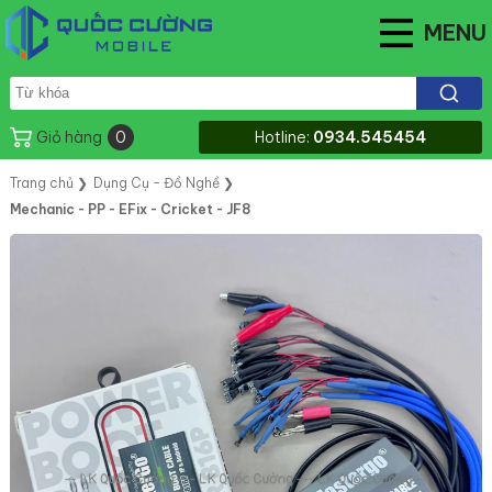
MENU
Giỏ hàng
0
Hotline:
0934.545454
Trang chủ
❯
Dụng Cụ - Đồ Nghề
❯
Mechanic - PP - EFix - Cricket - JF8