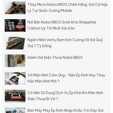
Thay Micro Nokia 8800 Chính Hãng, Giá Cả Hợp
Lý Tại Quốc Cường Mobile
Nơi Bán Nokia 8800 Gold Arte Shapphire
Carbon Uy Tín Nhất Sài Gòn
Ngắm Nhìn Vertu Nạm Kim Cương Và Đá Quý
Giá 7 Tỷ Đồng
Đánh Giá Điện Thoại Nokia 8800
Vỡ Màn Hình Cảm Ứng - Nên Ép Kính Hay Thay
Hẳn Màn Hình Mới ?
Có Nên Sử Dụng Dịch Vụ Ép Kính Khi Màn Hình
Điện Thoại Bị Vỡ ?
Bán Máy Máy Ép Kính Nhập Khẩu Trả Góp Giá