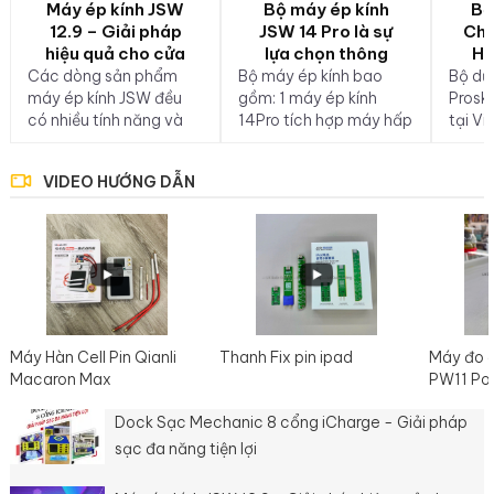
Máy ép kính JSW
Bộ máy ép kính
Bộ
12.9 – Giải pháp
JSW 14 Pro là sự
Chữ
hiệu quả cho cửa
lựa chọn thông
Hà
hàng linh kiện di
minh
Các dòng sản phẩm
Bộ máy ép kính bao
Bộ dụ
động
máy ép kính JSW đều
gồm: 1 máy ép kính
Proski
có nhiều tính năng và
14Pro tích hợp máy hấp
tại V
công nghệ mới giúp
mini nhập khẩu chính
sản p
tăng hiệu suất và độ
hãng JSW – Jin Shiwang
sản xu
VIDEO HƯỚNG DẪN
chính xác của quá trình
1 máy tách kính 7 inch
Loan 
ép kính. Bộ máy ép kính
JSW 168 nhập khẩu
phân p
12.9 inch bao gồm: 1
chính hãng JSW – Jin
trườn
Máy ép kính 12.9 inch 1
Shiwang 1 máy hút
2006. 
máy hút chân không
chân không 2L 250w
thườn
900W 1 máy tách kính...
nhập khẩu nhãn hiệu
cung..
JSW 1 máy nén...
Máy Hàn Cell Pin Qianli
Thanh Fix pin ipad
Máy đo 
Macaron Max
PW11 Po
Dock Sạc Mechanic 8 cổng iCharge - Giải pháp
sạc đa năng tiện lợi