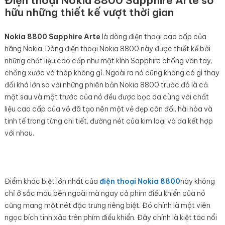
Điện thoại Nokia 8800 Sapphire Arte sở
hữu những thiết kế vượt thời gian
Nokia 8800 Sapphire Arte
là dòng điện thoại cao cấp của
hãng Nokia. Dòng điện thoại Nokia 8800 này được thiết kế bởi
những chất liệu cao cấp như mặt kính Sapphire chống vân tay,
chống xước và thép không gỉ. Ngoài ra nó cũng không có gì thay
đổi khá lớn so với những phiên bản Nokia 8800 trước đó là cả
mặt sau và mặt trước của nó đều được bọc da cùng với chất
liệu cao cấp của vỏ đã tạo nên một vẻ đẹp cân đối, hài hòa và
tinh tế trong từng chi tiết, đường nét của kim loại và da kết hợp
với nhau.
Điểm khác biệt lớn nhất của
điện thoại Nokia 8800
này không
chỉ ở sắc màu bên ngoài mà ngay cả phím điều khiển của nó
cũng mang một nét đặc trưng riêng biệt. Đó chính là một viên
ngọc bích tinh xảo trên phím điều khiển. Đây chính là kiệt tác nổi