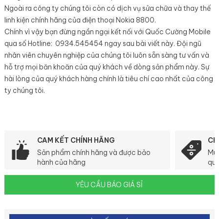
Ngoài ra công ty chúng tôi còn có dịch vụ sửa chữa và thay thế
linh kiện chính hãng của điện thoại Nokia 8800.
Chính vì vậy bạn đừng ngần ngại kết nối với Quốc Cường Mobile
qua số ​Hotline: 0934.545454 ngay sau bài viết này. Đội ngũ
nhân viên chuyên nghiệp của chúng tôi luôn sẵn sàng tư vấn và
hỗ trợ mọi băn khoăn của quý khách về dòng sản phẩm này. Sự
hài lòng của quý khách hàng chính là tiêu chí cao nhất của công
ty chúng tôi.
CAM KẾT CHÍNH HÃNG
CH
Sản phẩm chính hãng và được bảo
Mua
hành của hãng
quà
YÊU CẦU BÁO GIÁ SỈ