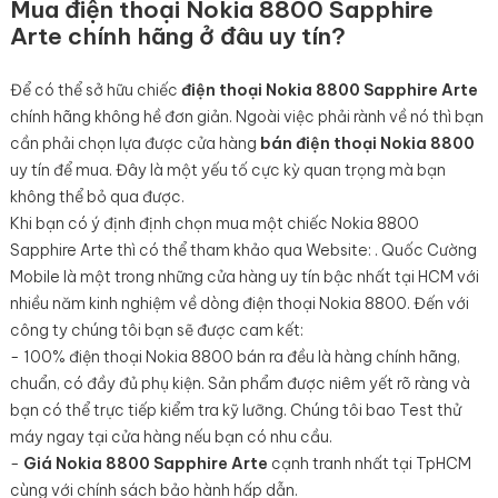
Mua điện thoại Nokia 8800 Sapphire
Arte chính hãng ở đâu uy tín?
Để có thể sở hữu chiếc
điện thoại Nokia 8800 Sapphire Arte
chính hãng không hề đơn giản. Ngoài việc phải rành về nó thì bạn
cần phải chọn lựa được cửa hàng
bán điện thoại Nokia 8800
uy tín để mua. Đây là một yếu tố cực kỳ quan trọng mà bạn
không thể bỏ qua được.
Khi bạn có ý định định chọn mua một chiếc Nokia 8800
Sapphire Arte thì có thể tham khảo qua Website:
. Quốc Cường
Mobile là một trong những cửa hàng uy tín bậc nhất tại HCM với
nhiều năm kinh nghiệm về dòng điện thoại Nokia 8800. Đến với
công ty chúng tôi bạn sẽ được cam kết:
- 100% điện thoại Nokia 8800 bán ra đều là hàng chính hãng,
chuẩn, có đầy đủ phụ kiện. Sản phẩm được niêm yết rõ ràng và
bạn có thể trực tiếp kiểm tra kỹ lưỡng. Chúng tôi bao Test thử
máy ngay tại cửa hàng nếu bạn có nhu cầu.
-
Giá Nokia 8800 Sapphire Arte
cạnh tranh nhất tại TpHCM
cùng với chính sách bảo hành hấp dẫn.