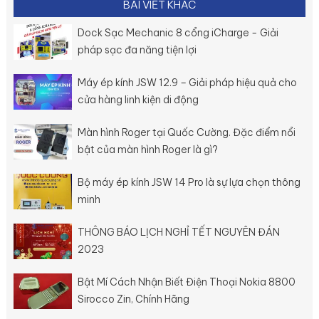
BÀI VIẾT KHÁC
Dock Sạc Mechanic 8 cổng iCharge - Giải
pháp sạc đa năng tiện lợi
Máy ép kính JSW 12.9 – Giải pháp hiệu quả cho
cửa hàng linh kiện di động
Màn hình Roger tại Quốc Cường. Đặc điểm nổi
bật của màn hình Roger là gì?
Bộ máy ép kính JSW 14 Pro là sự lựa chọn thông
minh
THÔNG BÁO LỊCH NGHỈ TẾT NGUYÊN ĐÁN
2023
Bật Mí Cách Nhận Biết Điện Thoại Nokia 8800
Sirocco Zin, Chính Hãng