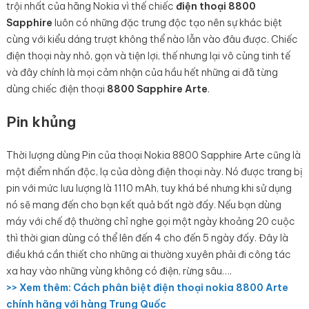
trội nhất của hãng Nokia vì thế chiếc
điện thoại 8800
Sapphire
luôn có những đặc trưng độc tạo nên sự khác biệt
cùng với kiểu dáng trượt không thể nào lẫn vào đâu được. Chiếc
điện thoại này nhỏ, gọn và tiện lợi, thế nhưng lại vô cùng tinh tế
và đây chính là mọi cảm nhận của hầu hết những ai đã từng
dùng chiếc điện thoại
8800 Sapphire Arte
.
Pin khủng
Thời lượng dùng Pin của thoại Nokia 8800 Sapphire Arte cũng là
một điểm nhấn độc, lạ của dòng điện thoại này. Nó được trang bị
pin với mức lưu lượng là 1110 mAh, tuy khá bé nhưng khi sử dụng
nó sẽ mang đến cho bạn kết quả bất ngờ đấy. Nếu bạn dùng
máy với chế độ thường chỉ nghe gọi một ngày khoảng 20 cuộc
thì thời gian dùng có thể lên đến 4 cho đến 5 ngày đấy. Đây là
điều khá cần thiết cho những ai thường xuyên phải đi công tác
xa hay vào những vùng không có điện, rừng sâu….
>> Xem thêm: Cách phân biệt điện thoại nokia 8800 Arte
chính hãng với hàng Trung Quốc