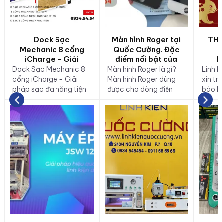
Dock Sạc
Màn hình Roger tại
TH
Mechanic 8 cổng
Quốc Cường. Đặc
iCharge - Giải
điểm nổi bật của
N
pháp sạc đa năng
màn hình Roger là
Dock Sạc Mechanic 8
Màn hình Roger là gì?
Linh 
tiện lợi
gì?
cổng iCharge - Giải
Màn hình Roger dùng
xin tr
pháp sạc đa năng tiện
được cho dòng điện
báo lị
lợi
thoại nào? Tại sao phải
Nguyê
dùng màn hình Roger…
2023.
là các câu hỏi mà nhiều
người dùng thắc mắc.