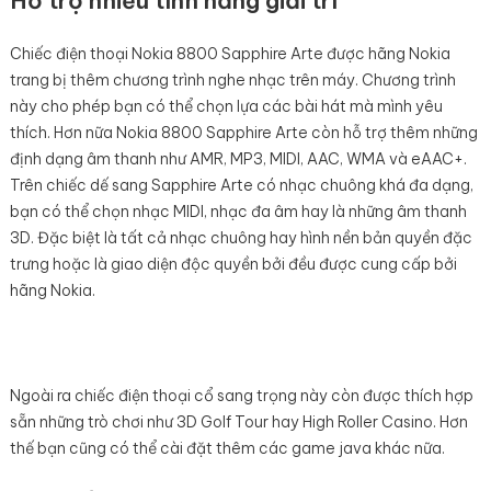
Hỗ trợ nhiều tính năng giải trí
Chiếc điện thoại Nokia 8800 Sapphire Arte được hãng Nokia
trang bị thêm chương trình nghe nhạc trên máy. Chương trình
này cho phép bạn có thể chọn lựa các bài hát mà mình yêu
thích. Hơn nữa Nokia 8800 Sapphire Arte còn hỗ trợ thêm những
định dạng âm thanh như AMR, MP3, MIDI, AAC, WMA và eAAC+.
Trên chiếc dế sang Sapphire Arte có nhạc chuông khá đa dạng,
bạn có thể chọn nhạc MIDI, nhạc đa âm hay là những âm thanh
3D. Đặc biệt là tất cả nhạc chuông hay hình nền bản quyền đặc
trưng hoặc là giao diện độc quyền bởi đều được cung cấp bởi
hãng Nokia.
Ngoài ra chiếc điện thoại cổ sang trọng này còn được thích hợp
sẵn những trò chơi như 3D Golf Tour hay High Roller Casino. Hơn
thế bạn cũng có thể cài đặt thêm các game java khác nữa.