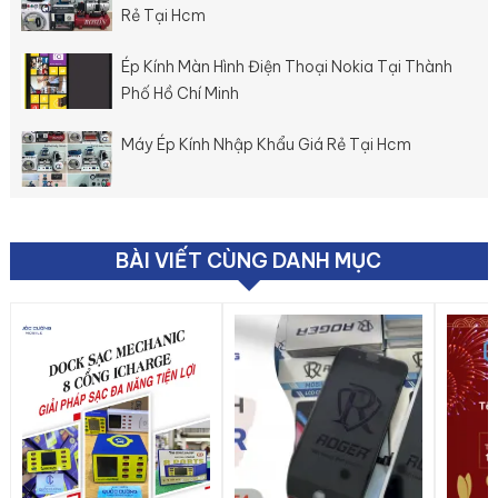
Rẻ Tại Hcm
Ép Kính Màn Hình Điện Thoại Nokia Tại Thành
Phố Hồ Chí Minh
Máy Ép Kính Nhập Khẩu Giá Rẻ Tại Hcm
BÀI VIẾT CÙNG DANH MỤC