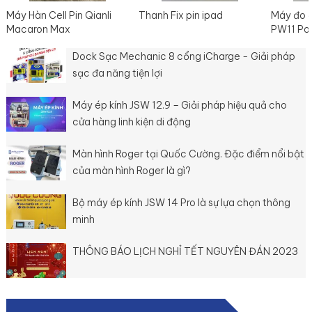
Máy Hàn Cell Pin Qianli
Thanh Fix pin ipad
Máy đo 
Macaron Max
PW11 Po
Dock Sạc Mechanic 8 cổng iCharge - Giải pháp
sạc đa năng tiện lợi
Máy ép kính JSW 12.9 – Giải pháp hiệu quả cho
cửa hàng linh kiện di động
Màn hình Roger tại Quốc Cường. Đặc điểm nổi bật
của màn hình Roger là gì?
Bộ máy ép kính JSW 14 Pro là sự lựa chọn thông
minh
THÔNG BÁO LỊCH NGHỈ TẾT NGUYÊN ĐÁN 2023