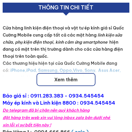
THÔNG TIN CHI TIẾT
Cửa hàng linh kiện điện thoại và vật tư ép kính giá sỉ
Quốc
Cường Mobile
cung cấp tất cả các mặt hàng
linh kiện sửa
chữa, phụ kiện điện thoại, kính cảm ứng smartphone
hiện
đang có mặt trên thị trường dành cho các cửa hàng điện
thoại trên toàn quốc.
Các thương hiệu hiện tại của Quốc Cường Mobile đang
có:
iPhone,iPad, Samsung, Oppo,Vivo, Sony, Asus Acer,
Lenovo, Nokia, Gionee,Huawei,Xiaomi ...
Xem thêm
Sản phẩm được nhập trực tiếp nên giá cực kì hấp dẫn dành
Báo giá sỉ :
0911.283.383
- 0934.545454
cho các cửa hàng linh kiện điện thoại bán sỉ hoặc các cửa
Máy ép kính và Linh kiện 8800 : 0934.545454
hàng sửa chữa, anh em kỹ thuật với giá cạnh tranh trên
Do telegram đã bị chặn nên quý khách hàng
toàn quốc. Mọi chi tiết xin liên hệ trực tiếp hoặc gọi điện
đặt hàng trên web xin vui lòng inbox zalo bên dưới nhé
thoại đến Hotline
0934545454
để được tư vấn cũng như
xin lỗi vì sự bất tiện này !
biết thêm thông tin chi tiết.