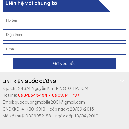
Liên hệ với chúng tôi
Gửi yêu cầu
LINH KIỆN QUỐC CƯỜNG
Địa chỉ: 243/4 Nguyễn Kim, P7, Q10, TP.HCM
Hotline:
0934.545454
-
0903.141.737
Email: quoccuongmobile2001@gmail.com
CNDKKD: 41K8016913 - cấp ngày: 28/09/2015
Mã số thuế: 0309952188 - ngày cấp 13/04/2010