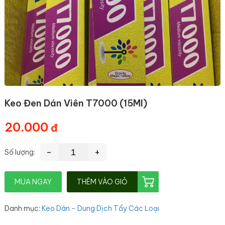
Keo Đen Dán Viên T7000 (15Ml)
20.000
-
+
Số lượng:
MUA NGAY
THÊM VÀO GIỎ
Danh mục
:
Keo Dán - Dung Dịch Tẩy Các Loại