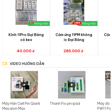
Hàng mới
Hàng mới
Kính 11Pro Đại Bàng
Cảm ứng 11PM không
Cảm 
có keo
ic Đại Bàng
40.000
285.000
VIDEO HƯỚNG DẪN
Máy Hàn Cell Pin Qianli
Thanh Fix pin ipad
Máy đo 
Macaron Max
PW11 Po