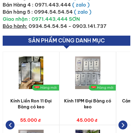
Bán Hàng 4 : 0971.443.444
( zalo )
Bán hàng 5 : 0994.54.54.54
( zalo )
Giao nhận : 0971.443,444 SƠN
Bảo hành:
0934.54.54.54 - 0903.141.737
SẢN PHẨM CÙNG DANH MỤC
Hàng mới
Hàng mới
Kính Liền Ron 11 Đại
Kính 11PM Đại Bàng có
Cảm 
Bàng có keo
keo
55.000
45.000