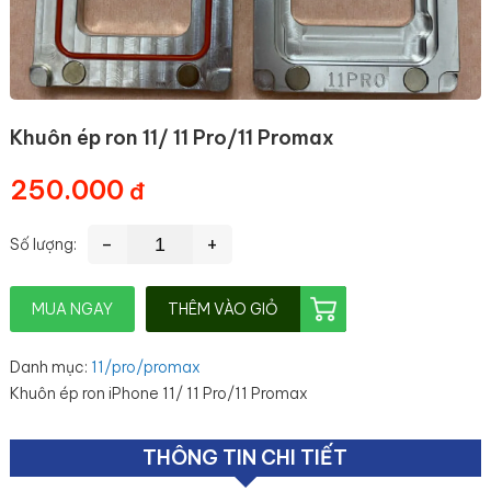
Khuôn ép ron 11/ 11 Pro/11 Promax
250.000
-
+
Số lượng:
MUA NGAY
THÊM VÀO GIỎ
Danh mục
:
11/pro/promax
Khuôn ép ron iPhone 11/ 11 Pro/11 Promax
THÔNG TIN CHI TIẾT