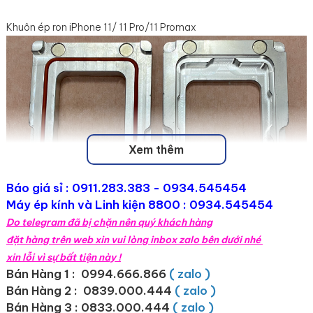
Khuôn ép ron iPhone 11/ 11 Pro/11 Promax
Xem thêm
Báo giá sỉ :
0911.283.383
- 0934.545454
Máy ép kính và Linh kiện 8800 : 0934.545454
Do telegram đã bị chặn nên quý khách hàng
đặt hàng trên web xin vui lòng inbox zalo bên dưới nhé
xin lỗi vì sự bất tiện này !
Bán Hàng 1 : 0994.666.866
( zalo )
Bán Hàng 2 :
0839.000.444
( zalo )
Bán Hàng 3 : 0833.000.444
( zalo )