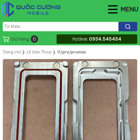
MENU
Giỏ hàng
0
Hotline:
0934.545454
Trang chủ
❯
LK Điện Thoại
❯
11/pro/promax