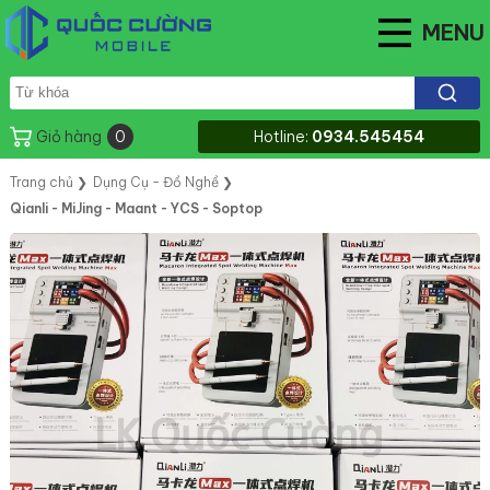
MENU
Giỏ hàng
0
Hotline:
0934.545454
Trang chủ
❯
Dụng Cụ - Đồ Nghề
❯
Qianli - MiJing - Maant - YCS - Soptop