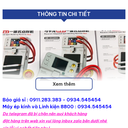
THÔNG TIN CHI TIẾT
Xem thêm
Báo giá sỉ :
0911.283.383
- 0934.545454
Máy ép kính và Linh kiện 8800 : 0934.545454
Do telegram đã bị chặn nên quý khách hàng
đặt hàng trên web xin vui lòng inbox zalo bên dưới nhé