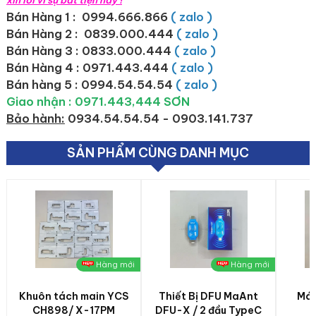
xin lỗi vì sự bất tiện này !
Bán Hàng 1 : 0994.666.866
( zalo )
Bán Hàng 2 :
0839.000.444
( zalo )
Bán Hàng 3 : 0833.000.444
( zalo )
Bán Hàng 4 : 0971.443.444
( zalo )
Bán hàng 5 : 0994.54.54.54
( zalo )
Giao nhận : 0971.443,444 SƠN
Bảo hành:
0934.54.54.54 - 0903.141.737
SẢN PHẨM CÙNG DANH MỤC
Hàng mới
Hàng mới
Khuôn tách main YCS
Thiết Bị DFU MaAnt
Máy
CH898/ X-17PM
DFU-X / 2 đầu TypeC