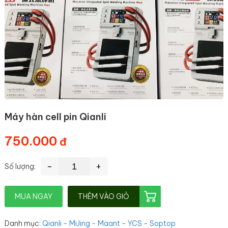
Máy hàn cell pin Qianli
750.000
-
+
Số lượng:
MUA NGAY
THÊM VÀO GIỎ
Danh mục
:
Qianli - MiJing - Maant - YCS - Soptop