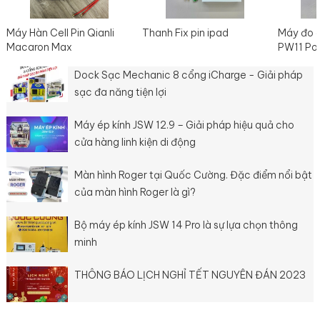
Máy Hàn Cell Pin Qianli
Thanh Fix pin ipad
Máy đo 
Macaron Max
PW11 Po
Dock Sạc Mechanic 8 cổng iCharge - Giải pháp
sạc đa năng tiện lợi
Máy ép kính JSW 12.9 – Giải pháp hiệu quả cho
cửa hàng linh kiện di động
Màn hình Roger tại Quốc Cường. Đặc điểm nổi bật
của màn hình Roger là gì?
Bộ máy ép kính JSW 14 Pro là sự lựa chọn thông
minh
THÔNG BÁO LỊCH NGHỈ TẾT NGUYÊN ĐÁN 2023