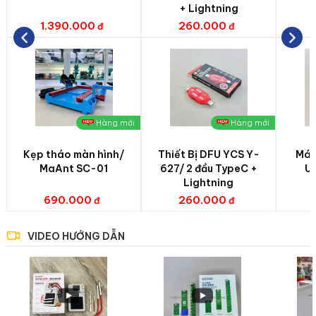
+ Lightning
1.390.000
260.000
Hàng mới
Hàng mới
Kẹp tháo màn hình/
Thiết Bị DFU YCS Y-
Máy
MaAnt SC-01
627/ 2 đầu TypeC +
UV
Lightning
690.000
260.000
VIDEO HƯỚNG DẪN