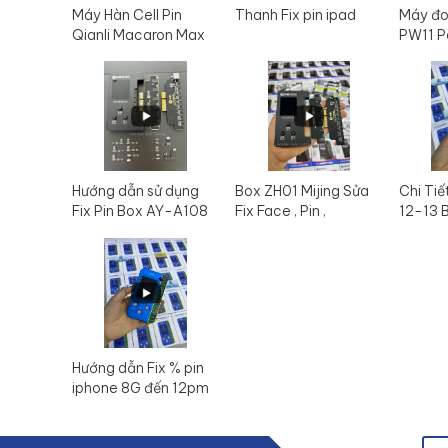
Máy Hàn Cell Pin
Thanh Fix pin ipad
Máy đo
Qianli Macaron Max
PW11 P
Hướng dẫn sử dụng
Box ZH01 Mijing Sửa
Chi Tiế
Fix Pin Box AY-A108
Fix Face , Pin ,
12-13 
- Mijing ZH01 mới
Truetone
nhất 2023
Hướng dẫn Fix % pin
iphone 8G đến 12pm
Box JC V1SE