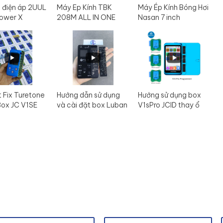
 điện áp 2UUL
Máy Ep Kính TBK
Máy Ép Kính Bóng Hơi
ower X
208M ALL IN ONE
Nasan 7 inch
t Fix Turetone
Hướng dẫn sử dụng
Hướng sử dụng box
Box JC V1SE
và cài đặt box Luban
V1sPro JCID thay ổ
L3mini
cứng đổi boot -
format - read info