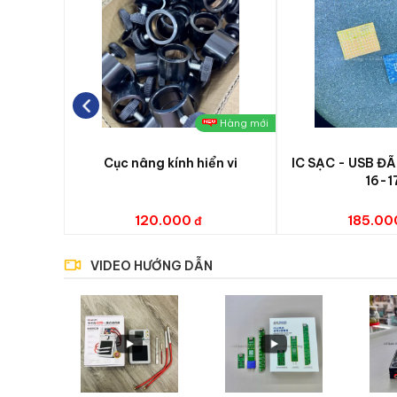
Hàng mới
Cục nâng kính hiển vi
IC SẠC - USB ĐÃ
16-1
120.000
185.00
VIDEO HƯỚNG DẪN