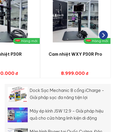
Hàng mới
Hàng mới
hiệt P30R
Cam nhiệt WXY P30R Pro
Đèn
90.000
8.999.000
Dock Sạc Mechanic 8 cổng iCharge -
Giải pháp sạc đa năng tiện lợi
Máy ép kính JSW 12.9 – Giải pháp hiệu
quả cho cửa hàng linh kiện di động
Màn hình Roger tại Quốc Cường. Đặc