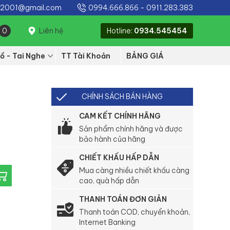
e2001@gmail.com
0994.666.866
-
0911.283.383
0
Liên hệ
Hotline:
0934.545454
ồ - Tai Nghe
TT Tài Khoản
BẢNG GIÁ
CHÍNH SÁCH BÁN HÀNG
CAM KẾT CHÍNH HÃNG
Sản phẩm chính hãng và được
bảo hành của hãng
CHIẾT KHẤU HẤP DẪN
Mua càng nhiều chiết khấu càng
cao, quà hấp dẫn
THANH TOÁN ĐƠN GIẢN
Thanh toán COD, chuyển khoản,
Internet Banking