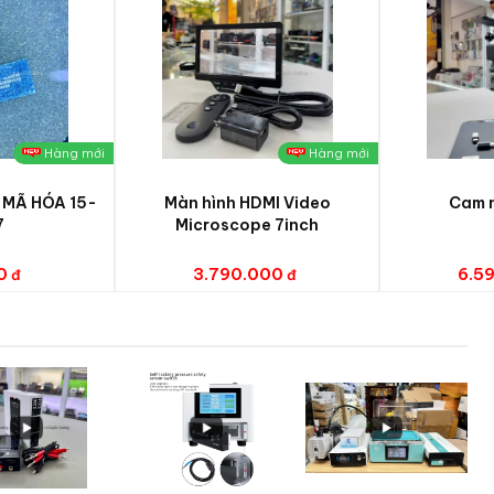
Hàng mới
Hàng mới
 MÃ HÓA 15-
Màn hình HDMI Video
Cam n
7
Microscope 7inch
0
3.790.000
6.5