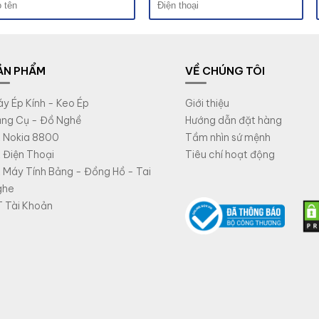
ẢN PHẨM
VỀ CHÚNG TÔI
y Ép Kính - Keo Ép
Giới thiệu
ng Cụ - Đồ Nghề
Hướng dẫn đặt hàng
 Nokia 8800
Tầm nhìn sứ mệnh
 Điện Thoại
Tiêu chí hoạt động
 Máy Tính Bảng - Đồng Hồ - Tai
ghe
 Tài Khoản