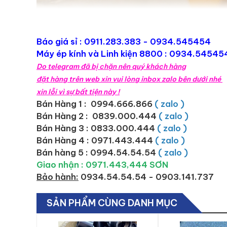
Báo giá sỉ :
0911.283.383
- 0934.545454
Máy ép kính và Linh kiện 8800 : 0934.54545
Do telegram đã bị chặn nên quý khách hàng
đặt hàng trên web xin vui lòng inbox zalo bên dưới nhé
xin lỗi vì sự bất tiện này !
Bán Hàng 1 : 0994.666.866
( zalo )
Bán Hàng 2 :
0839.000.444
( zalo )
Bán Hàng 3 : 0833.000.444
( zalo )
Bán Hàng 4 : 0971.443.444
( zalo )
Bán hàng 5 : 0994.54.54.54
( zalo )
Giao nhận : 0971.443,444 SƠN
Bảo hành:
0934.54.54.54 - 0903.141.737
SẢN PHẨM CÙNG DANH MỤC