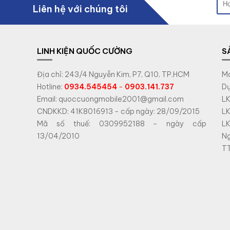
Liên hệ với chúng tôi
LINH KIỆN QUỐC CƯỜNG
S
Địa chỉ: 243/4 Nguyễn Kim, P7, Q10, TP.HCM
Má
Hotline:
0934.545454
-
0903.141.737
Dụ
Email: quoccuongmobile2001@gmail.com
LK
CNDKKD: 41K8016913 - cấp ngày: 28/09/2015
LK
Mã số thuế: 0309952188 - ngày cấp
LK
13/04/2010
N
TT