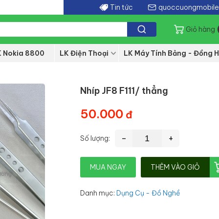
Tin tức
quoccuongmobil
Giỏ hàng
K Nokia 8800
LK Điện Thoại
LK Máy Tính Bảng - Đồng H
Nhíp JF8 F111/ thẳng
50.000
-
+
Số lượng:
MUA NGAY
THÊM VÀO GIỎ
Danh mục
:
Dụng Cụ - Đồ Nghề