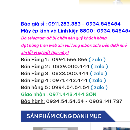
Báo giá sỉ :
0911.283.383
- 0934.545454
Máy ép kính và Linh kiện 8800 : 0934.54545
Do telegram đã bị chặn nên quý khách hàng
đặt hàng trên web xin vui lòng inbox zalo bên dưới nhé
xin lỗi vì sự bất tiện này !
Bán Hàng 1 : 0994.666.866
( zalo )
Bán Hàng 2 :
0839.000.444
( zalo )
Bán Hàng 3 : 0833.000.444
( zalo )
Bán Hàng 4 : 0971.443.444
( zalo )
Bán hàng 5 : 0994.54.54.54
( zalo )
Giao nhận : 0971.443,444 SƠN
Bảo hành:
0934.54.54.54 - 0903.141.737
SẢN PHẨM CÙNG DANH MỤC