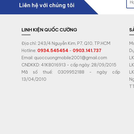
Liên hệ với chúng tôi
LINH KIỆN QUỐC CƯỜNG
S
Địa chỉ: 243/4 Nguyễn Kim, P7, Q10, TP.HCM
Má
Hotline:
0934.545454
-
0903.141.737
Dụ
Email: quoccuongmobile2001@gmail.com
LK
CNDKKD: 41K8016913 - cấp ngày: 28/09/2015
LK
Mã số thuế: 0309952188 - ngày cấp
LK
13/04/2010
N
TT