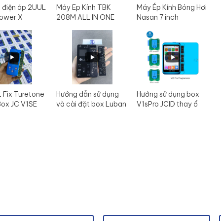
 điện áp 2UUL
Máy Ep Kính TBK
Máy Ép Kính Bóng Hơi
ower X
208M ALL IN ONE
Nasan 7 inch
t Fix Turetone
Hướng dẫn sử dụng
Hướng sử dụng box
Box JC V1SE
và cài đặt box Luban
V1sPro JCID thay ổ
L3mini
cứng đổi boot -
format - read info