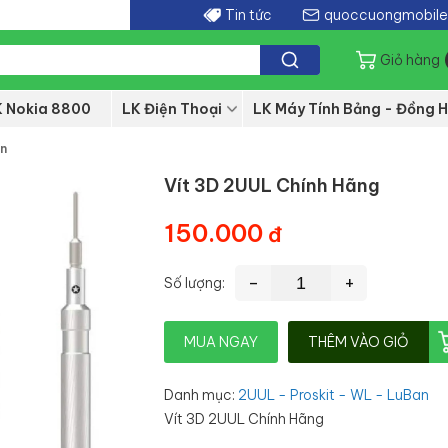
Tin tức
quoccuongmobil
Giỏ hàng
K Nokia 8800
LK Điện Thoại
LK Máy Tính Bảng - Đồng H
an
Vít 3D 2UUL Chính Hãng
150.000
-
+
Số lượng:
MUA NGAY
THÊM VÀO GIỎ
Danh mục
:
2UUL - Proskit - WL - LuBan
Vít 3D 2UUL Chính Hãng