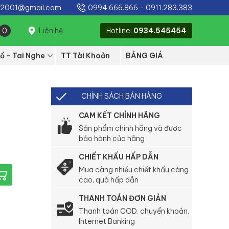
e2001@gmail.com
0994.666.866
-
0911.283.383
0
Liên hệ
Hotline:
0934.545454
ồ - Tai Nghe
TT Tài Khoản
BẢNG GIÁ
CHÍNH SÁCH BÁN HÀNG
CAM KẾT CHÍNH HÃNG
Sản phẩm chính hãng và được
bảo hành của hãng
CHIẾT KHẤU HẤP DẪN
Mua càng nhiều chiết khấu càng
cao, quà hấp dẫn
THANH TOÁN ĐƠN GIẢN
Thanh toán COD, chuyển khoản,
Internet Banking