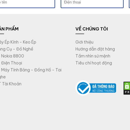
ẢN PHẨM
VỀ CHÚNG TÔI
y Ép Kính - Keo Ép
Giới thiệu
ng Cụ - Đồ Nghề
Hướng dẫn đặt hàng
 Nokia 8800
Tầm nhìn sứ mệnh
 Điện Thoại
Tiêu chí hoạt động
 Máy Tính Bảng - Đồng Hồ - Tai
ghe
 Tài Khoản