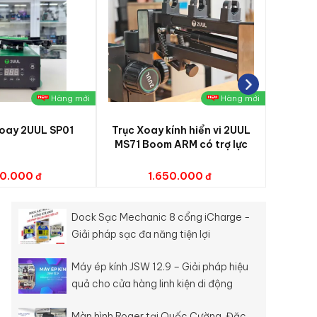
Hàng mới
Hàng mới
xoay 2UUL SP01
Trục Xoay kính hiển vi 2UUL
Giá tr
MS71 Boom ARM có trợ lực
50.000
1.650.000
Dock Sạc Mechanic 8 cổng iCharge -
Giải pháp sạc đa năng tiện lợi
Máy ép kính JSW 12.9 – Giải pháp hiệu
quả cho cửa hàng linh kiện di động
Màn hình Roger tại Quốc Cường. Đặc