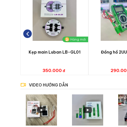
Hàng mới
Kẹp main Luban LB-GL01
Đồng hồ 2U
350.000
290.00
VIDEO HƯỚNG DẪN