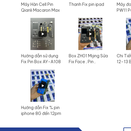
Máy Hàn Cell Pin
Thanh Fix pin ipad
Máy đo
Qianli Macaron Max
PW11 P
Hướng dẫn sử dụng
Box ZH01 Mijing Sửa
Chi Tiế
Fix Pin Box AY-A108
Fix Face , Pin ,
12-13 
- Mijing ZH01 mới
Truetone
nhất 2023
Hướng dẫn Fix % pin
iphone 8G đến 12pm
Box JC V1SE