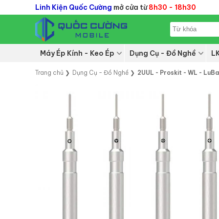
Linh Kiện Quốc Cường
mở cửa từ
8h30 - 18h30
Máy Ép Kính - Keo Ép
Dụng Cụ - Đồ Nghề
L
Trang chủ
❯
Dụng Cụ - Đồ Nghề
❯
2UUL - Proskit - WL - LuB