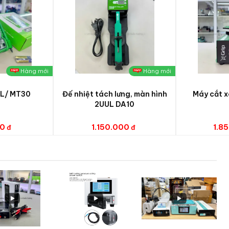
Hàng mới
Hàng mới
UL/ MT30
Đế nhiệt tách lưng, màn hình
Máy cắt 
2UUL DA10
0
1.150.000
1.8