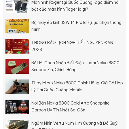
Màn hình Roger tại Quốc Cường. Đặc điểm nổi
bật của màn hình Roger là gì?
Bộ máy ép kính JSW 14 Pro là sự lựa chọn thông
minh
THÔNG BÁO LỊCH NGHỈ TẾT NGUYÊN ĐÁN
2023
Bật Mí Cách Nhận Biết Điện Thoại Nokia 8800
Sirocco Zin, Chính Hãng
Thay Micro Nokia 8800 Chính Hãng, Giá Cả Hợp
Lý Tại Quốc Cường Mobile
Nơi Bán Nokia 8800 Gold Arte Shapphire
Carbon Uy Tín Nhất Sài Gòn
Ngắm Nhìn Vertu Nạm Kim Cương Và Đá Quý