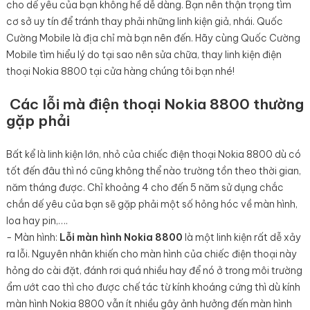
cho dế yêu của bạn không hề dễ dàng. Bạn nên thận trọng tìm
cơ sở uy tín để tránh thay phải những linh kiện giả, nhái. Quốc
Cường Mobile là địa chỉ mà bạn nên đến. Hãy cùng Quốc Cường
Mobile tìm hiểu lý do tại sao nên sửa chữa, thay linh kiện điện
thoại Nokia 8800 tại cửa hàng chúng tôi bạn nhé!
Các lỗi mà điện thoại Nokia 8800 thường
gặp phải
Bất kể là linh kiện lớn, nhỏ của chiếc điện thoại Nokia 8800 dù có
tốt đến đâu thì nó cũng không thể nào trường tồn theo thời gian,
năm tháng được. Chỉ khoảng 4 cho đến 5 năm sử dụng chắc
chắn dế yêu của bạn sẽ gặp phải một số hỏng hóc về màn hình,
loa hay pin,….
- Màn hình:
Lỗi màn hình Nokia 8800
là một linh kiện rất dễ xảy
ra lỗi. Nguyên nhân khiến cho màn hình của chiếc điện thoại này
hỏng do cài đặt, đánh rơi quá nhiều hay để nó ở trong môi trường
ẩm ướt cao thì cho được chế tác từ kính khoáng cứng thì dù kính
màn hình Nokia 8800 vẫn ít nhiều gây ảnh hưởng đến màn hình