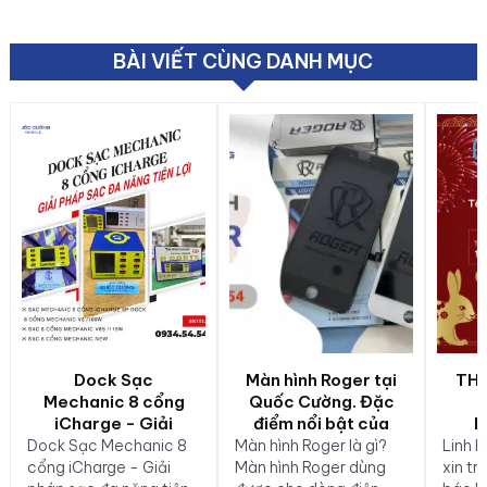
BÀI VIẾT CÙNG DANH MỤC
Dock Sạc
Màn hình Roger tại
TH
Mechanic 8 cổng
Quốc Cường. Đặc
iCharge - Giải
điểm nổi bật của
N
pháp sạc đa năng
màn hình Roger là
Dock Sạc Mechanic 8
Màn hình Roger là gì?
Linh 
tiện lợi
gì?
cổng iCharge - Giải
Màn hình Roger dùng
xin tr