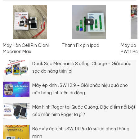
ép kính. Bộ máy ép kính
JSW 168 nhập khẩu
phân p
12.9 inch bao gồm: 1
chính hãng JSW – Jin
trườn
Máy ép kính 12.9 inch 1
Shiwang 1 máy hút
2006. 
máy hút chân không
chân không 2L 250w
thườn
900W 1 máy tách kính...
nhập khẩu nhãn hiệu
cung..
JSW 1 máy nén...
Máy Hàn Cell Pin Qianli
Thanh Fix pin ipad
Máy đo 
Macaron Max
PW11 Po
Dock Sạc Mechanic 8 cổng iCharge - Giải pháp
sạc đa năng tiện lợi
Máy ép kính JSW 12.9 – Giải pháp hiệu quả cho
cửa hàng linh kiện di động
Màn hình Roger tại Quốc Cường. Đặc điểm nổi bật
của màn hình Roger là gì?
Bộ máy ép kính JSW 14 Pro là sự lựa chọn thông
minh