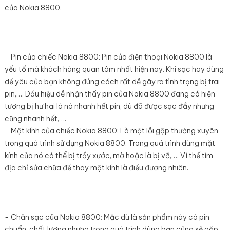
của Nokia 8800.
- Pin của chiếc Nokia 8800: Pin của điện thoại Nokia 8800 là
yếu tố mà khách hàng quan tâm nhất hiện nay. Khi sạc hay dùng
dế yêu của bạn không đúng cách rất dễ gây ra tình trạng bị trai
pin,…. Dấu hiệu dễ nhận thấy pin của Nokia 8800 đang có hiện
tượng bị hư hại là nó nhanh hết pin, dù đã được sạc đầy nhưng
cũng nhanh hết,….
- Mặt kính của chiếc Nokia 8800: Là một lỗi gặp thường xuyên
trong quá trình sử dụng Nokia 8800. Trong quá trình dùng mặt
kính của nó có thể bị trầy xước, mờ hoặc là bị vỡ,…. Vì thế tìm
địa chỉ sửa chữa để thay mặt kính là điều đương nhiên.
- Chân sạc của Nokia 8800: Mặc dù là sản phẩm này có pin
chuẩn, chất lượng nhưng trong quá trình dùng bạn cũng sẽ gặp