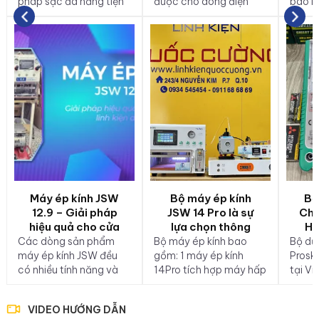
pháp sạc đa năng tiện
được cho dòng điện
báo lị
lợi
thoại nào? Tại sao phải
Nguyê
dùng màn hình Roger…
2023.
là các câu hỏi mà nhiều
người dùng thắc mắc.
Máy ép kính JSW
Bộ máy ép kính
Bộ
12.9 – Giải pháp
JSW 14 Pro là sự
Chữ
hiệu quả cho cửa
lựa chọn thông
Hà
hàng linh kiện di
minh
Các dòng sản phẩm
Bộ máy ép kính bao
Bộ dụ
động
máy ép kính JSW đều
gồm: 1 máy ép kính
Proski
có nhiều tính năng và
14Pro tích hợp máy hấp
tại V
công nghệ mới giúp
mini nhập khẩu chính
sản p
tăng hiệu suất và độ
hãng JSW – Jin Shiwang
sản xu
VIDEO HƯỚNG DẪN
chính xác của quá trình
1 máy tách kính 7 inch
Loan 