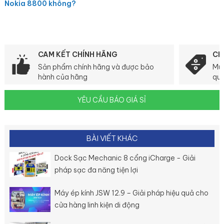
Nokia 8800 không?
CAM KẾT CHÍNH HÃNG
CH
Sản phẩm chính hãng và được bảo
Mua
hành của hãng
quà
YÊU CẦU BÁO GIÁ SỈ
BÀI VIẾT KHÁC
Dock Sạc Mechanic 8 cổng iCharge - Giải
pháp sạc đa năng tiện lợi
Máy ép kính JSW 12.9 – Giải pháp hiệu quả cho
cửa hàng linh kiện di động