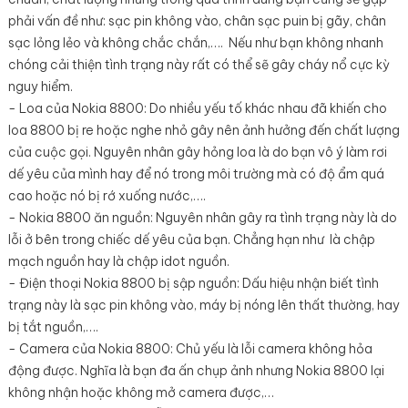
phải vấn đề như: sạc pin không vào, chân sạc puin bị gãy, chân
sạc lỏng lẻo và không chắc chắn,…. Nếu như bạn không nhanh
chóng cải thiện tình trạng này rất có thể sẽ gây cháy nổ cực kỳ
nguy hiểm.
- Loa của Nokia 8800: Do nhiều yếu tố khác nhau đã khiến cho
loa 8800 bị re hoặc nghe nhỏ gây nên ảnh hưởng đến chất lượng
của cuộc gọi. Nguyên nhân gây hỏng loa là do bạn vô ý làm rơi
dế yêu của mình hay để nó trong môi trường mà có độ ẩm quá
cao hoặc nó bị rớ xuống nước,….
- Nokia 8800 ăn nguồn: Nguyên nhân gây ra tình trạng này là do
lỗi ở bên trong chiếc dế yêu của bạn. Chẳng hạn như là chập
mạch nguồn hay là chập idot nguồn.
- Điện thoại Nokia 8800 bị sập nguồn: Dấu hiệu nhận biết tình
trạng này là sạc pin không vào, máy bị nóng lên thất thường, hay
bị tắt nguồn,….
- Camera của Nokia 8800: Chủ yếu là lỗi camera không hỏa
động được. Nghĩa là bạn đa ấn chụp ảnh nhưng Nokia 8800 lại
không nhận hoặc không mở camera được,…