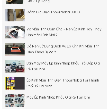
Giá 7 Tỷ Đồng
Đánh Giá Điện Thoại Nokia 8800
Vỡ Màn Hình Cảm Ứng - Nên Ép Kính Hay Thay
Hẳn Màn Hình Mới ?
Có Nên Sử Dụng Dịch Vụ Ép Kính Khi Màn Hình
Điện Thoại Bị Vỡ ?
Bán Máy Máy Ép Kính Nhập Khẩu Trả Góp Giá
Rẻ Tại Hcm
Ép Kính Màn Hình Điện Thoại Nokia Tại Thành
Phố Hồ Chí Minh
Máy Ép Kính Nhập Khẩu Giá Rẻ Tại Hcm