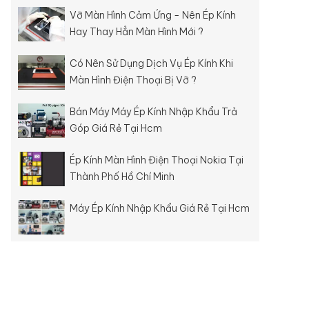
Vỡ Màn Hình Cảm Ứng - Nên Ép Kính
Hay Thay Hẳn Màn Hình Mới ?
Có Nên Sử Dụng Dịch Vụ Ép Kính Khi
Màn Hình Điện Thoại Bị Vỡ ?
Bán Máy Máy Ép Kính Nhập Khẩu Trả
Góp Giá Rẻ Tại Hcm
Ép Kính Màn Hình Điện Thoại Nokia Tại
Thành Phố Hồ Chí Minh
Máy Ép Kính Nhập Khẩu Giá Rẻ Tại Hcm