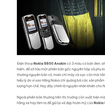
Điện thoại
Nokia 8800 Anakin
có 3 màu cơ bản đen, sil
hiếm, để sở hữu một phiên bản gốc nguyên hộp và phụ kiệ
thường nguyên bản vỏ, main chỉ máy và sạc còn mới tầm
hiểu lý do vì sao Hãng Nokia chỉ quảng bá các sản phẩm
lượng hạn chế. Hay đây chính là nguyên nhân khiến cho Nok
Ngoài phiên bản thường trên thị trường còn xuất hiện một
hãng xe hay làm ra để giữ lại vẻ đẹp hoàn mỹ của
Nokia 