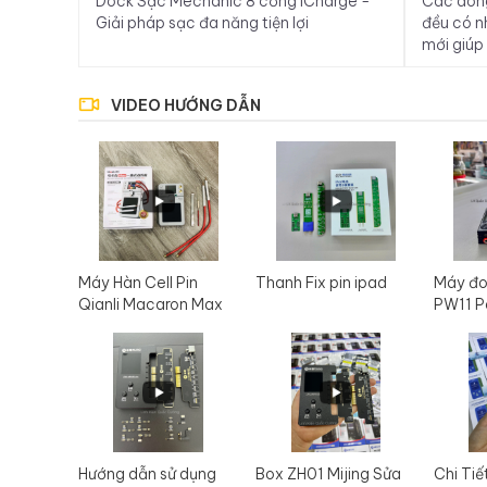
Dock Sạc Mechanic 8 cổng iCharge -
Các dòn
Giải pháp sạc đa năng tiện lợi
đều có n
mới giúp
của quá t
12.9 inch
VIDEO HƯỚNG DẪN
inch 1 m
tách kính.
Máy Hàn Cell Pin
Thanh Fix pin ipad
Máy đo
Qianli Macaron Max
PW11 P
Hướng dẫn sử dụng
Box ZH01 Mijing Sửa
Chi Tiế