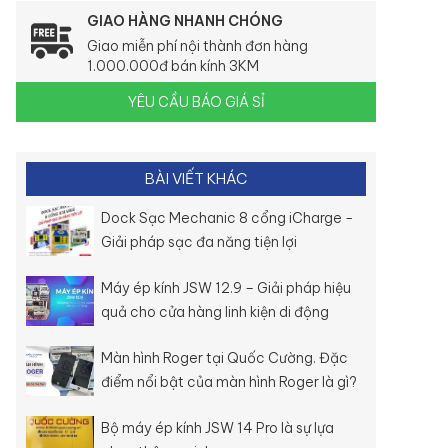
GIAO HÀNG NHANH CHÓNG
Giao miễn phí nội thành đơn hàng
1.000.000đ bán kính 3KM
YÊU CẦU BÁO GIÁ SỈ
BÀI VIẾT KHÁC
Dock Sạc Mechanic 8 cổng iCharge -
Giải pháp sạc đa năng tiện lợi
Máy ép kính JSW 12.9 – Giải pháp hiệu
quả cho cửa hàng linh kiện di động
Màn hình Roger tại Quốc Cường. Đặc
điểm nổi bật của màn hình Roger là gì?
Bộ máy ép kính JSW 14 Pro là sự lựa