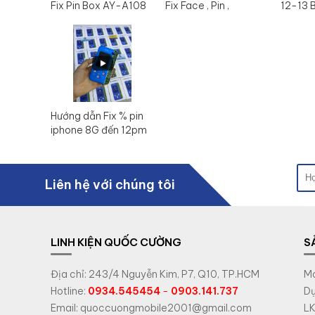
Fix Pin Box AY-A108
Fix Face , Pin ,
12-13 
- Mijing ZH01 mới
Truetone
nhất 2023
Hướng dẫn Fix % pin
iphone 8G đến 12pm
Box JC V1SE
Liên hệ với chúng tôi
LINH KIỆN QUỐC CƯỜNG
S
Địa chỉ: 243/4 Nguyễn Kim, P7, Q10, TP.HCM
Má
Hotline:
0934.545454
-
0903.141.737
Dụ
Email: quoccuongmobile2001@gmail.com
LK