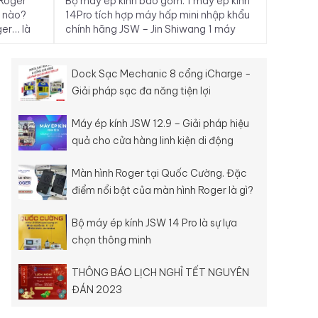
 Roger
Bộ máy ép kính bao gồm: 1 máy ép kính
Linh kiệ
i nào?
14Pro tích hợp máy hấp mini nhập khẩu
thông b
ger… là
chính hãng JSW – Jin Shiwang 1 máy
Quý Mão
ng thắc
tách kính 7 inch JSW 168 nhập khẩu
chính hãng JSW – Jin Shiwang 1 máy hút
chân không 2L 250w nhập khẩu nhãn
Dock Sạc Mechanic 8 cổng iCharge -
hiệu JSW 1 máy nén...
Giải pháp sạc đa năng tiện lợi
Máy ép kính JSW 12.9 – Giải pháp hiệu
quả cho cửa hàng linh kiện di động
Màn hình Roger tại Quốc Cường. Đặc
điểm nổi bật của màn hình Roger là gì?
Bộ máy ép kính JSW 14 Pro là sự lựa
chọn thông minh
THÔNG BÁO LỊCH NGHỈ TẾT NGUYÊN
ĐÁN 2023