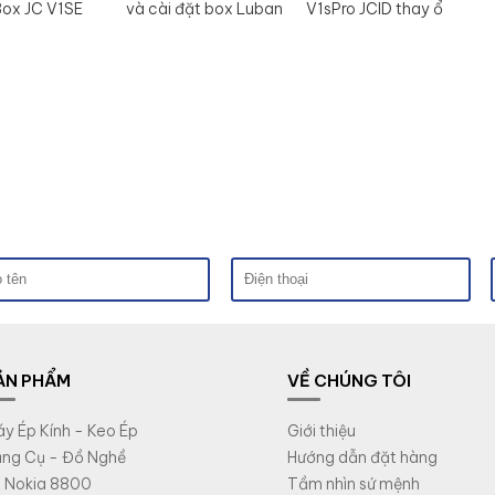
Box JC V1SE
và cài đặt box Luban
V1sPro JCID thay ổ
L3mini
cứng đổi boot -
format - read info
ẢN PHẨM
VỀ CHÚNG TÔI
y Ép Kính - Keo Ép
Giới thiệu
ng Cụ - Đồ Nghề
Hướng dẫn đặt hàng
 Nokia 8800
Tầm nhìn sứ mệnh