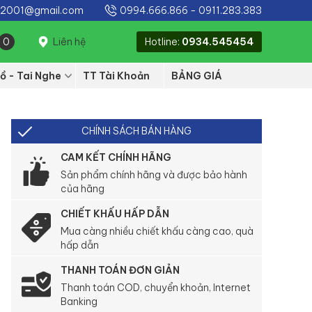
e2001@gmail.com
0994.666.866
-
0911.283.383
0
Liên hệ
Hotline:
0934.545454
ồ - Tai Nghe
TT Tài Khoản
BẢNG GIÁ
CHÍNH SÁCH BÁN HÀNG
CAM KẾT CHÍNH HÃNG
Sản phẩm chính hãng và được bảo hành
của hãng
CHIẾT KHẤU HẤP DẪN
Mua càng nhiều chiết khấu càng cao, quà
hấp dẫn
THANH TOÁN ĐƠN GIẢN
Thanh toán COD, chuyển khoản, Internet
Banking