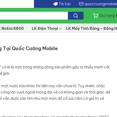
Tin tức
quoccuongmobil
Giỏ hàng
K Nokia 8800
LK Điện Thoại
LK Máy Tính Bảng - Đồng H
g Tại Quốc Cường Mobile
 có lẽ là một trong những dòng sản phẩm gây ra nhiều tranh cãi
 giới.
 một nước nào khác thì đến nay vẫn chưa rõ. Tuy nhiên, chắc
công lớn vượt ngoài mong đợi về cả không gian và thời gian, để
nó vẫn được săn tìm như một món đồ cổ sưu tầm có giá trị về