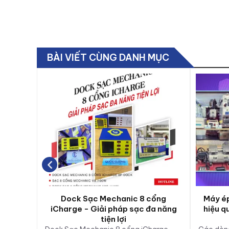
BÀI VIẾT CÙNG DANH MỤC
Dock Sạc Mechanic 8 cổng
Máy ép
iCharge - Giải pháp sạc đa năng
hiệu q
tiện lợi