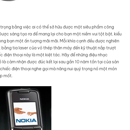
 trọng bằng việc ai có thể sở hữu được một siêu phẩm công
 Được sáng tạo ra để mang lại cho bạn một niềm vui tột bật, kiểu
ong bạn một ấn tượng mãi mãi. Mỗi khía cạnh đều được nghiên
 bằng tia laser của vỏ thép thân máy đến kỹ thuật nắp trượt
ếc điện thoại này là một kiệt tác. Hãy để những điệu nhạc
 là cảm nhận được đúc kết lại sau gần 10 năm tồn tại của sản
chiếc điện thoại nghe gọi mà nâng nui quý trọng nó một món
ợp mốt.