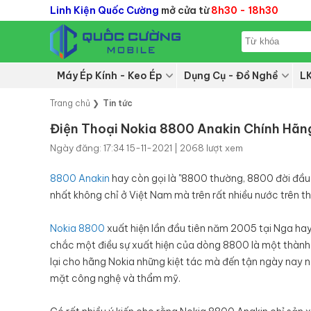
Linh Kiện Quốc Cường
mở cửa từ
8h30 - 18h30
Máy Ép Kính - Keo Ép
Dụng Cụ - Đồ Nghề
L
Trang chủ
❯
Tin tức
Điện Thoại Nokia 8800 Anakin Chính Hãn
Ngày đăng: 17:34 15-11-2021 | 2068 lượt xem
8800 Anakin
hay còn gọi là "8800 thường, 8800 đời đầu"
nhất không chỉ ở Việt Nam mà trên rất nhiều nước trên thế
Nokia 8800
xuất hiện lần đầu tiên năm 2005 tại Nga hay
chắc một điều sự xuất hiện của dòng 8800 là một thành 
lại cho hãng Nokia những kiệt tác mà đến tận ngày nay 
mặt công nghệ và thẩm mỹ.