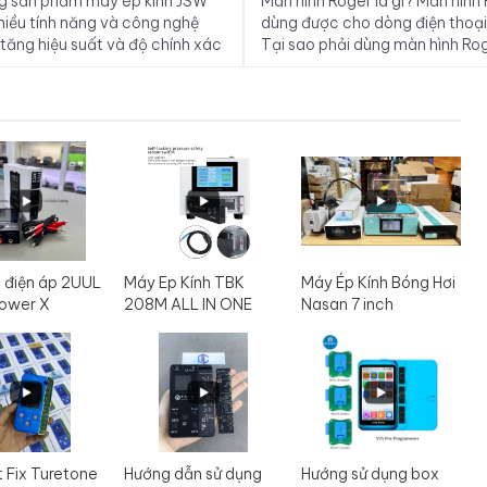
g sản phẩm máy ép kính JSW
Màn hình Roger là gì? Màn hình
hiều tính năng và công nghệ
dùng được cho dòng điện thoạ
 tăng hiệu suất và độ chính xác
Tại sao phải dùng màn hình Ro
rình ép kính. Bộ máy ép kính
các câu hỏi mà nhiều người dù
 bao gồm: 1 Máy ép kính 12.9
mắc.
áy hút chân không 900W 1 máy
..
 điện áp 2UUL
Máy Ep Kính TBK
Máy Ép Kính Bóng Hơi
ower X
208M ALL IN ONE
Nasan 7 inch
t Fix Turetone
Hướng dẫn sử dụng
Hướng sử dụng box