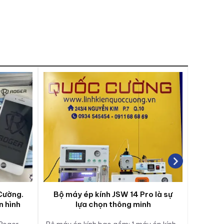
Cường.
Bộ máy ép kính JSW 14 Pro là sự
THÔ
n hình
lựa chọn thông minh