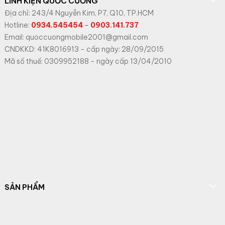
LINH KIỆN QUỐC CƯỜNG
Địa chỉ: 243/4 Nguyễn Kim, P7, Q10, TP.HCM
Hotline:
0934.545454
-
0903.141.737
Email: quoccuongmobile2001@gmail.com
CNDKKD: 41K8016913 - cấp ngày: 28/09/2015
Mã số thuế: 0309952188 - ngày cấp 13/04/2010
SẢN PHẨM