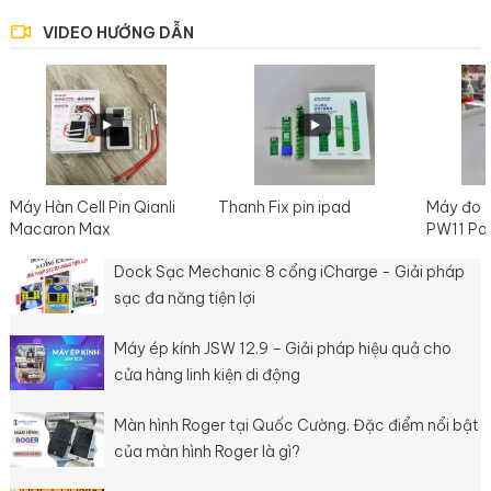
VIDEO HƯỚNG DẪN
Máy Hàn Cell Pin Qianli
Thanh Fix pin ipad
Máy đo 
Macaron Max
PW11 Po
Dock Sạc Mechanic 8 cổng iCharge - Giải pháp
sạc đa năng tiện lợi
Máy ép kính JSW 12.9 – Giải pháp hiệu quả cho
cửa hàng linh kiện di động
Màn hình Roger tại Quốc Cường. Đặc điểm nổi bật
của màn hình Roger là gì?