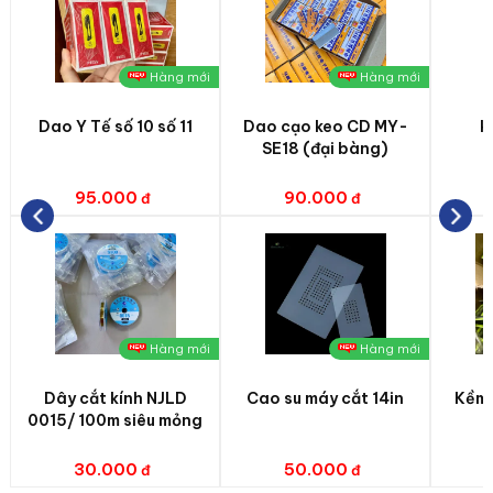
Hàng mới
Hàng mới
Dao Y Tế số 10 số 11
Dao cạo keo CD MY-
k
SE18 (đại bàng)
95.000
90.000
Hàng mới
Hàng mới
Dây cắt kính NJLD
Cao su máy cắt 14in
Kềm 
0015/ 100m siêu mỏng
30.000
50.000