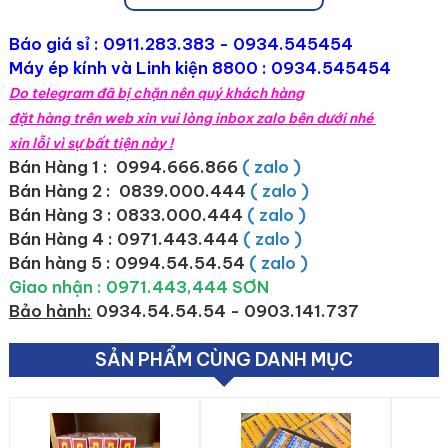
Báo giá sỉ :
0911.283.383
- 0934.545454
Máy ép kính và Linh kiện 8800 : 0934.545454
Do telegram đã bị chặn nên quý khách hàng
đặt hàng trên web xin vui lòng inbox zalo bên dưới nhé
xin lỗi vì sự bất tiện này !
Bán Hàng 1 : 0994.666.866
( zalo )
Bán Hàng 2 :
0839.000.444
( zalo )
Bán Hàng 3 : 0833.000.444
( zalo )
Bán Hàng 4 : 0971.443.444
( zalo )
Bán hàng 5 : 0994.54.54.54
( zalo )
Giao nhận : 0971.443,444 SƠN
Bảo hành:
0934.54.54.54 - 0903.141.737
SẢN PHẨM CÙNG DANH MỤC