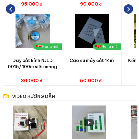
95.000
90.000
Hàng mới
Hàng mới
Dây cắt kính NJLD
Cao su máy cắt 14in
Kềm 
0015/ 100m siêu mỏng
30.000
50.000
VIDEO HƯỚNG DẪN