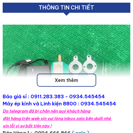
THÔNG TIN CHI TIẾT
Xem thêm
Báo giá sỉ :
0911.283.383
- 0934.545454
Máy ép kính và Linh kiện 8800 : 0934.545454
Do telegram đã bị chặn nên quý khách hàng
đặt hàng trên web xin vui lòng inbox zalo bên dưới nhé
xin lỗi vì sự bất tiện này !