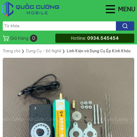
MENU
Giỏ hàng
0
Hotline:
0934.545454
Trang chủ
❯
Dụng Cụ - Đồ Nghề
❯
Linh Kiện và Dụng Cụ Ép Kính Khác