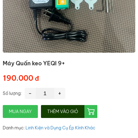
Máy Quấn keo YEQI 9+
190.000
-
+
Số lượng:
MUA NGAY
THÊM VÀO GIỎ
Danh mục
:
Linh Kiện và Dụng Cụ Ép Kính Khác