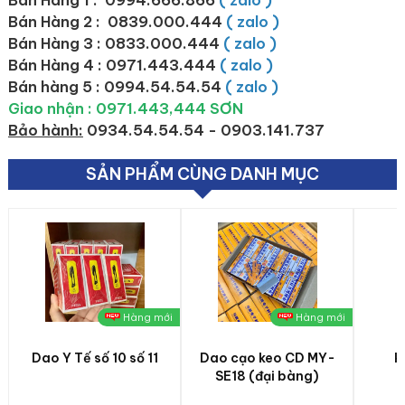
Bán Hàng 1 : 0994.666.866
( zalo )
Bán Hàng 2 :
0839.000.444
( zalo )
Bán Hàng 3 : 0833.000.444
( zalo )
Bán Hàng 4 : 0971.443.444
( zalo )
Bán hàng 5 : 0994.54.54.54
( zalo )
Giao nhận : 0971.443,444 SƠN
Bảo hành:
0934.54.54.54 - 0903.141.737
SẢN PHẨM CÙNG DANH MỤC
Hàng mới
Hàng mới
Dao Y Tế số 10 số 11
Dao cạo keo CD MY-
k
SE18 (đại bàng)