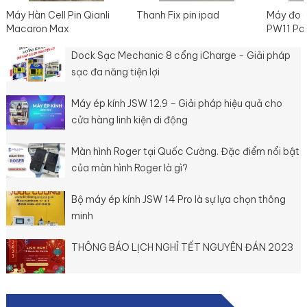
Máy Hàn Cell Pin Qianli
Thanh Fix pin ipad
Máy đo 
Macaron Max
PW11 Po
Dock Sạc Mechanic 8 cổng iCharge - Giải pháp
sạc đa năng tiện lợi
Máy ép kính JSW 12.9 – Giải pháp hiệu quả cho
cửa hàng linh kiện di động
Màn hình Roger tại Quốc Cường. Đặc điểm nổi bật
của màn hình Roger là gì?
Bộ máy ép kính JSW 14 Pro là sự lựa chọn thông
minh
THÔNG BÁO LỊCH NGHỈ TẾT NGUYÊN ĐÁN 2023