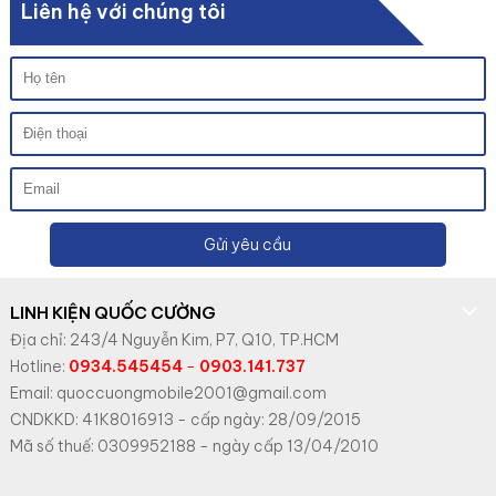
Liên hệ với chúng tôi
Gửi yêu cầu
LINH KIỆN QUỐC CƯỜNG
Địa chỉ: 243/4 Nguyễn Kim, P7, Q10, TP.HCM
Hotline:
0934.545454
-
0903.141.737
Email: quoccuongmobile2001@gmail.com
CNDKKD: 41K8016913 - cấp ngày: 28/09/2015
Mã số thuế: 0309952188 - ngày cấp 13/04/2010