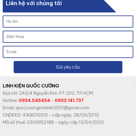
Liên hệ với chúng tôi
Gửi yêu cầu
LINH KIỆN QUỐC CƯỜNG
Địa chỉ: 243/4 Nguyễn Kim, P7, Q10, TP.HCM
Hotline:
0934.545454
-
0903.141.737
Email: quoccuongmobile2001@gmail.com
CNDKKD: 41K8016913 - cấp ngày: 28/09/2015
Mã số thuế: 0309952188 - ngày cấp 13/04/2010