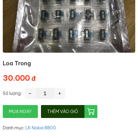
Loa Trong
30.000
-
+
Số lượng:
MUA NGAY
THÊM VÀO GIỎ
Danh mục
:
LK Nokia 8800