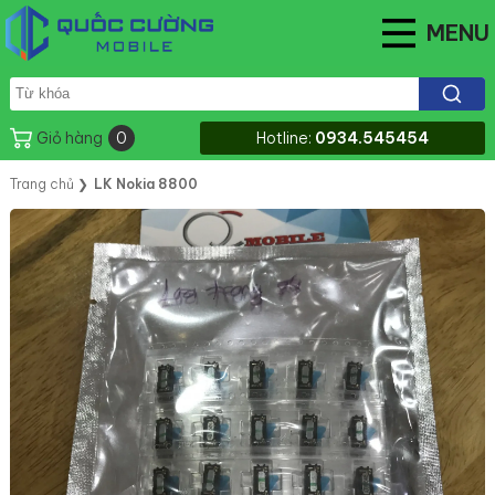
MENU
Giỏ hàng
0
Hotline:
0934.545454
Trang chủ
❯
LK Nokia 8800