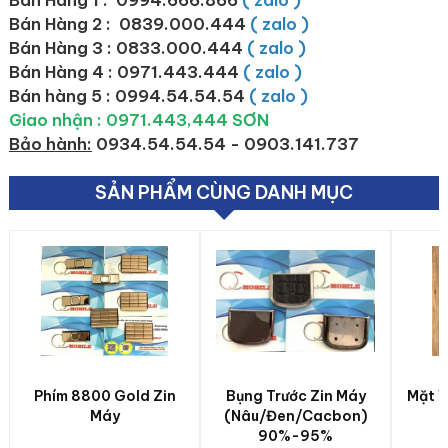
Bán Hàng 1 : 0994.666.866
( zalo )
Bán Hàng 2 :
0839.000.444
( zalo )
Bán Hàng 3 : 0833.000.444
( zalo )
Bán Hàng 4 : 0971.443.444
( zalo )
Bán hàng 5 : 0994.54.54.54
( zalo )
Giao nhận : 0971.443,444 SƠN
Bảo hành:
0934.54.54.54 - 0903.141.737
SẢN PHẨM CÙNG DANH MỤC
Phím 8800 Gold Zin
Bụng Trước Zin Máy
Mặt 
Máy
(Nâu/Đen/Cacbon)
90%-95%