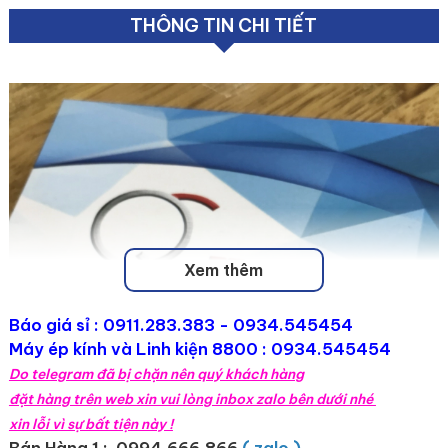
THÔNG TIN CHI TIẾT
Xem thêm
Báo giá sỉ :
0911.283.383
- 0934.545454
Máy ép kính và Linh kiện 8800 : 0934.545454
Do telegram đã bị chặn nên quý khách hàng
đặt hàng trên web xin vui lòng inbox zalo bên dưới nhé
xin lỗi vì sự bất tiện này !