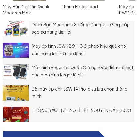
Máy Hàn Cell Pin Qianli
Thanh Fix pin ipad
Máy đo 
Macaron Max
PW11 Po
Dock Sạc Mechanic 8 cổng iCharge - Giải pháp
sạc đa năng tiện lợi
Máy ép kính JSW 12.9 – Giải pháp hiệu quả cho
cửa hàng linh kiện di động
Màn hình Roger tại Quốc Cường. Đặc điểm nổi bật
của màn hình Roger là gì?
Bộ máy ép kính JSW 14 Pro là sự lựa chọn thông
minh
THÔNG BÁO LỊCH NGHỈ TẾT NGUYÊN ĐÁN 2023