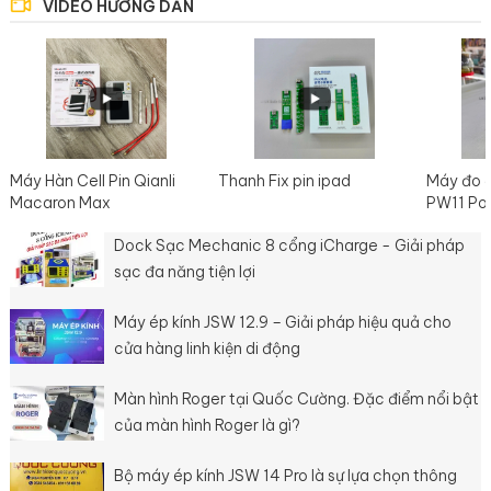
VIDEO HƯỚNG DẪN
Máy Hàn Cell Pin Qianli
Thanh Fix pin ipad
Máy đo 
Macaron Max
PW11 Po
Dock Sạc Mechanic 8 cổng iCharge - Giải pháp
sạc đa năng tiện lợi
Máy ép kính JSW 12.9 – Giải pháp hiệu quả cho
cửa hàng linh kiện di động
Màn hình Roger tại Quốc Cường. Đặc điểm nổi bật
của màn hình Roger là gì?
Bộ máy ép kính JSW 14 Pro là sự lựa chọn thông