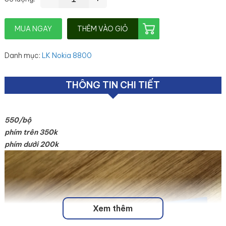
MUA NGAY
THÊM VÀO GIỎ
Danh mục
:
LK Nokia 8800
THÔNG TIN CHI TIẾT
550/bộ
phím trên 350k
phím dưới 200k
Xem thêm