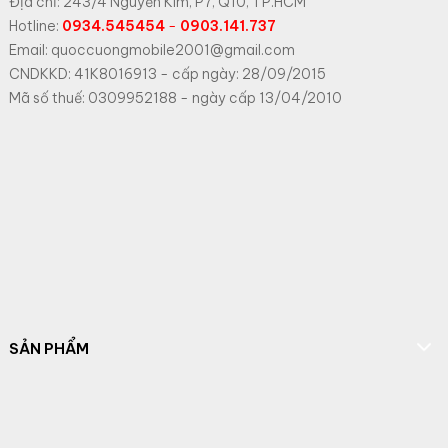
Địa chỉ: 243/4 Nguyễn Kim, P7, Q10, TP.HCM
Hotline:
0934.545454
-
0903.141.737
Email: quoccuongmobile2001@gmail.com
CNDKKD: 41K8016913 - cấp ngày: 28/09/2015
Mã số thuế: 0309952188 - ngày cấp 13/04/2010
SẢN PHẨM