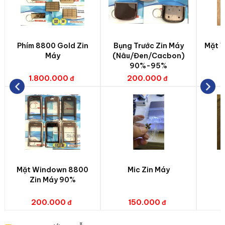
Phím 8800 Gold Zin
Bụng Trước Zin Máy
Mặt 
Máy
(Nâu/Đen/Cacbon)
90%-95%
1.800.000
200.000
Mặt Windown 8800
Mic Zin Máy
Zin Máy 90%
200.000
150.000