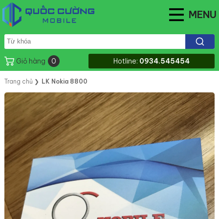
MENU
Giỏ hàng
0
Hotline:
0934.545454
Trang chủ
❯
LK Nokia 8800