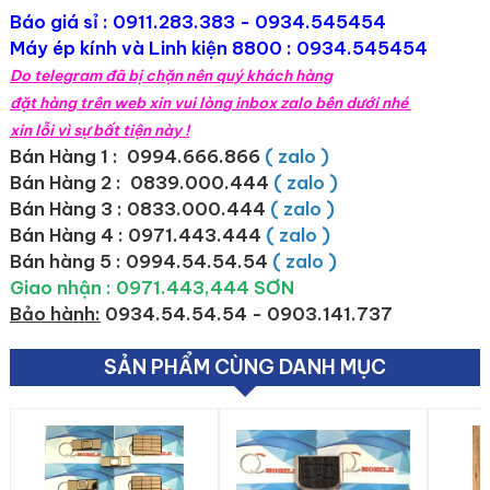
Báo giá sỉ :
0911.283.383
- 0934.545454
Máy ép kính và Linh kiện 8800 : 0934.545454
Do telegram đã bị chặn nên quý khách hàng
đặt hàng trên web xin vui lòng inbox zalo bên dưới nhé
xin lỗi vì sự bất tiện này !
Bán Hàng 1 : 0994.666.866
( zalo )
Bán Hàng 2 :
0839.000.444
( zalo )
Bán Hàng 3 : 0833.000.444
( zalo )
Bán Hàng 4 : 0971.443.444
( zalo )
Bán hàng 5 : 0994.54.54.54
( zalo )
Giao nhận : 0971.443,444 SƠN
Bảo hành:
0934.54.54.54 - 0903.141.737
SẢN PHẨM CÙNG DANH MỤC