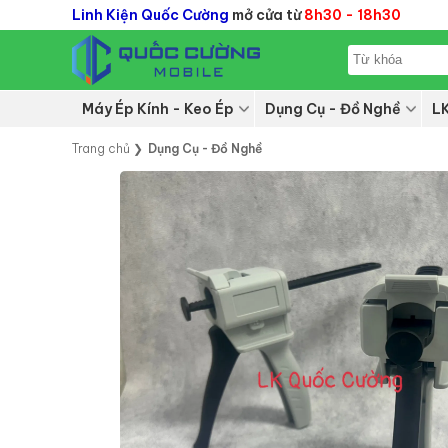
Linh Kiện Quốc Cường
mở cửa từ
8h30 - 18h30
Máy Ép Kính - Keo Ép
Dụng Cụ - Đồ Nghề
L
Trang chủ
❯
Dụng Cụ - Đồ Nghề