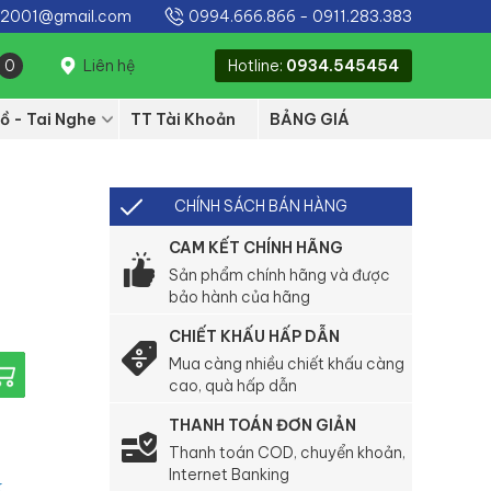
e2001@gmail.com
0994.666.866
-
0911.283.383
0
Liên hệ
Hotline:
0934.545454
ồ - Tai Nghe
TT Tài Khoản
BẢNG GIÁ
CHÍNH SÁCH BÁN HÀNG
CAM KẾT CHÍNH HÃNG
Sản phẩm chính hãng và được
bảo hành của hãng
CHIẾT KHẤU HẤP DẪN
Mua càng nhiều chiết khấu càng
cao, quà hấp dẫn
THANH TOÁN ĐƠN GIẢN
Thanh toán COD, chuyển khoản,
Internet Banking
k