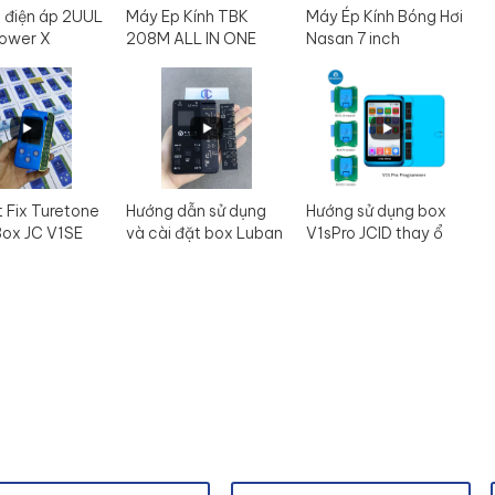
 điện áp 2UUL
Máy Ep Kính TBK
Máy Ép Kính Bóng Hơi
ower X
208M ALL IN ONE
Nasan 7 inch
t Fix Turetone
Hướng dẫn sử dụng
Hướng sử dụng box
Box JC V1SE
và cài đặt box Luban
V1sPro JCID thay ổ
L3mini
cứng đổi boot -
format - read info