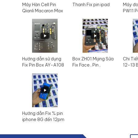
Máy Hàn Cell Pin
Thanh Fix pin ipad
Máy đo
Qianli Macaron Max
PW11 P
Hướng dẫn sử dụng
Box ZH01 Mijing Sửa
Chi Tiế
Fix Pin Box AY-A108
Fix Face , Pin ,
12-13 
- Mijing ZH01 mới
Truetone
nhất 2023
Hướng dẫn Fix % pin
iphone 8G đến 12pm
Box JC V1SE