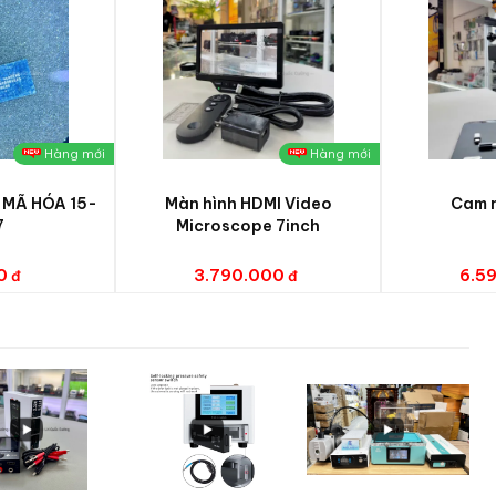
T
UẦN TRỪ CÁC NGÀY NGHỈ VÀ NGÀY LỄ
 giảm được nhiều chi phí tiết kiệm thời gian và tiền bạc đê Q
Hàng mới
Hàng mới
 MÃ HÓA 15-
Màn hình HDMI Video
Cam n
7
Microscope 7inch
0
3.790.000
6.5