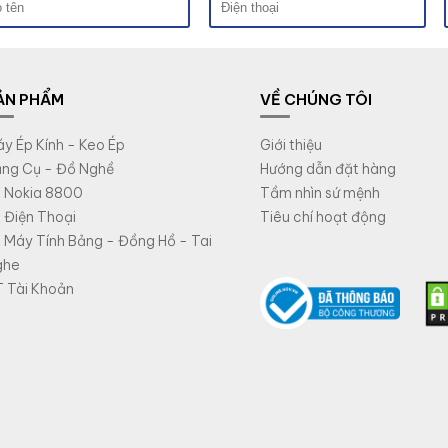
ẢN PHẨM
VỀ CHÚNG TÔI
y Ép Kính - Keo Ép
Giới thiệu
ng Cụ - Đồ Nghề
Hướng dẫn đặt hàng
 Nokia 8800
Tầm nhìn sứ mệnh
 Điện Thoại
Tiêu chí hoạt động
 Máy Tính Bảng - Đồng Hồ - Tai
ghe
 Tài Khoản