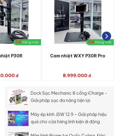
uốc Cường và quý cửa hàng hợp tác dài lâu và phát
Hàng mới
Hàng mới
hiệt P30R
Cam nhiệt WXY P30R Pro
Đèn
90.000
8.999.000
Dock Sạc Mechanic 8 cổng iCharge -
Giải pháp sạc đa năng tiện lợi
Máy ép kính JSW 12.9 – Giải pháp hiệu
quả cho cửa hàng linh kiện di động
Màn hình Roger tại Quốc Cường. Đặc