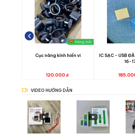
09H00 ĐẾN 14H00 NGÀY CHỦ NHẬ
THỜI GIAN BẢO HÀNH TỪ 12H00 CÁC NGÀY TRONG T
Quốc Cường Mobile hi vọng rằng sẽ giúp quý cửa hàng
triển hơn !
Hàng mới
Cục nâng kính hiển vi
IC SẠC - USB ĐÃ
16-1
120.000
185.00
VIDEO HƯỚNG DẪN