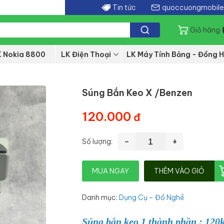
Tin tức
quoccuongmobil
Giỏ hàng
K Nokia 8800
LK Điện Thoại
LK Máy Tính Bảng - Đồng H
Súng Bắn Keo X /Benzen
120.000
-
+
Số lượng:
MUA NGAY
THÊM VÀO GIỎ
Danh mục
:
Dụng Cụ - Đồ Nghề
Súng bắn keo 1 thành phần : 120