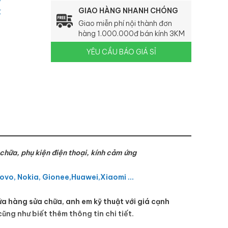
k
GIAO HÀNG NHANH CHÓNG
Giao miễn phí nội thành đơn
hàng 1.000.000đ bán kính 3KM
YÊU CẦU BÁO GIÁ SỈ
a chữa, phụ kiện điện thoại, kính cảm ứng
vo, Nokia, Gionee,Huawei,Xiaomi ...
ửa hàng sửa chữa, anh em kỹ thuật với giá cạnh
ũng như biết thêm thông tin chi tiết.