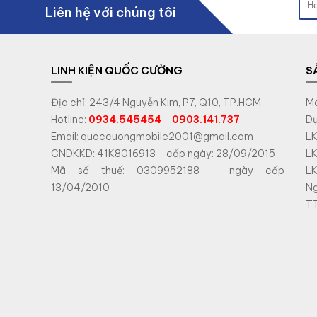
Liên hệ với chúng tôi
LINH KIỆN QUỐC CƯỜNG
S
Địa chỉ: 243/4 Nguyễn Kim, P7, Q10, TP.HCM
Má
Hotline:
0934.545454
-
0903.141.737
Dụ
Email: quoccuongmobile2001@gmail.com
LK
CNDKKD: 41K8016913 - cấp ngày: 28/09/2015
LK
Mã số thuế: 0309952188 - ngày cấp
LK
13/04/2010
N
TT